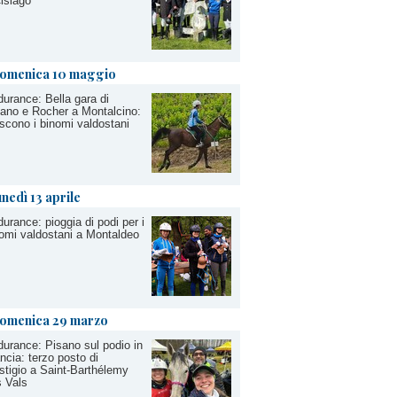
islago
omenica 10 maggio
urance: Bella gara di
ano e Rocher a Montalcino:
scono i binomi valdostani
unedì 13 aprile
urance: pioggia di podi per i
omi valdostani a Montaldeo
omenica 29 marzo
urance: Pisano sul podio in
ncia: terzo posto di
stigio a Saint-Barthélemy
 Vals