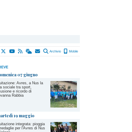
Archivio
Mobile
REVE
omenica 07 giugno
itazione: Avres, a Nus la
a sociale tra sport,
lusione e ricordo di
ovanna Rabbia
artedì 19 maggio
itazione integrata: pioggia
medaglie per l'Avres di Nus