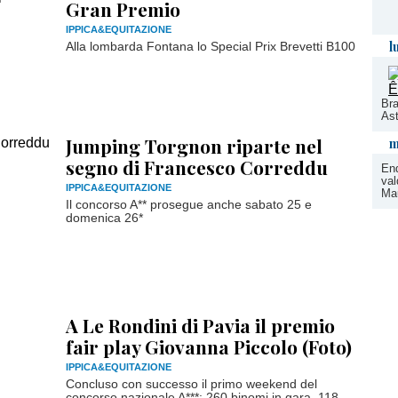
Gran Premio
IPPICA&EQUITAZIONE
l
Alla lombarda Fontana lo Special Prix Brevetti B100
Bra
Ast
Jumping Torgnon riparte nel
m
segno di Francesco Correddu
End
val
IPPICA&EQUITAZIONE
Ma
Il concorso A** prosegue anche sabato 25 e
domenica 26*
A Le Rondini di Pavia il premio
fair play Giovanna Piccolo (Foto)
IPPICA&EQUITAZIONE
Concluso con successo il primo weekend del
concorso nazionale A***: 260 binomi in gara, 118