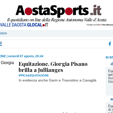
otizie
E
IONE
|
venerdì 07 agosto, 20:44
IN B
Equitazione. Giorgia Pisano
d
brilla a Jullianges
Equ
gar
IPPICA&EQUITAZIONE
inc
In evidenza anche Garin e Travostino a Cavaglià
Gi
m
Equ
di 