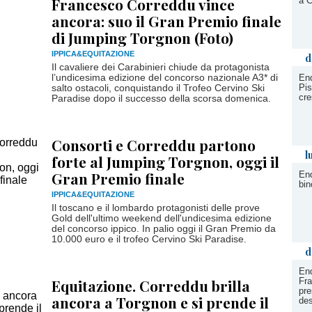
Francesco Correddu vince
a C
ancora: suo il Gran Premio finale
di Jumping Torgnon (Foto)
IPPICA&EQUITAZIONE
d
Il cavaliere dei Carabinieri chiude da protagonista
l’undicesima edizione del concorso nazionale A3* di
End
Pis
salto ostacoli, conquistando il Trofeo Cervino Ski
cre
Paradise dopo il successo della scorsa domenica.
Consorti e Correddu partono
l
forte al Jumping Torgnon, oggi il
Gran Premio finale
End
bin
IPPICA&EQUITAZIONE
Il toscano e il lombardo protagonisti delle prove
Gold dell'ultimo weekend dell'undicesima edizione
del concorso ippico. In palio oggi il Gran Premio da
10.000 euro e il trofeo Cervino Ski Paradise.
d
End
Equitazione. Correddu brilla
Fra
pre
ancora a Torgnon e si prende il
des