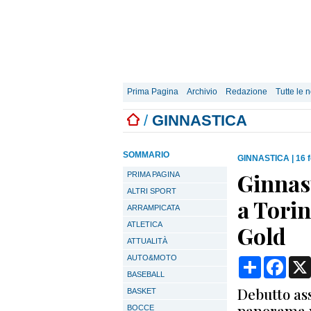
Prima Pagina
Archivio
Redazione
Tutte le n
/
GINNASTICA
SOMMARIO
GINNASTICA
|
16 
Ginnast
PRIMA PAGINA
ALTRI SPORT
a Tori
ARRAMPICATA
ATLETICA
Gold
ATTUALITÀ
AUTO&MOTO
Condividi
Face
BASEBALL
Debutto ass
BASKET
panorama n
BOCCE