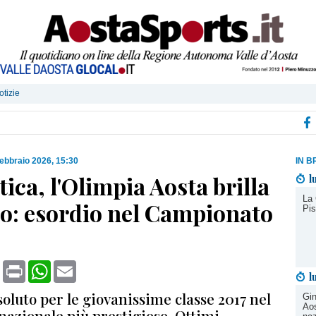
otizie
febbraio 2026, 15:30
IN B
ica, l'Olimpia Aosta brilla
l
La 
no: esordio nel Campionato
Pis
book
X
Print
WhatsApp
Email
l
oluto per le giovanissime classe 2017 nel
Gin
Aos
azionale più prestigioso. Ottimi