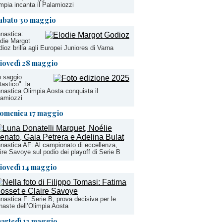
mpia incanta il Palamiozzi
abato 30 maggio
nastica:
die Margot
ioz brilla agli Europei Juniores di Varna
iovedì 28 maggio
 saggio
tastico": la
nastica Olimpia Aosta conquista il
lamiozzi
omenica 17 maggio
nastica AF: Al campionato di eccellenza,
ire Savoye sul podio dei playoff di Serie B
iovedì 14 maggio
nastica F: Serie B, prova decisiva per le
naste dell’Olimpia Aosta
artedì 12 maggio