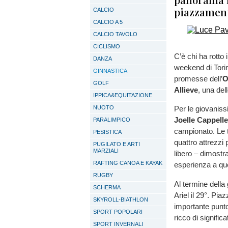
piazzamenti
CALCIO
CALCIO A 5
CALCIO TAVOLO
CICLISMO
C’è chi ha rotto i
DANZA
weekend di Tori
GINNASTICA
promesse dell’
O
GOLF
Allieve
, una del
IPPICA&EQUITAZIONE
NUOTO
Per le giovanis
Joelle Cappelle
PARALIMPICO
campionato. Le t
PESISTICA
quattro attrezzi
PUGILATO E ARTI
MARZIALI
libero – dimost
RAFTING CANOA E KAYAK
esperienza a que
RUGBY
Al termine della 
SCHERMA
Ariel il 29°. Pia
SKYROLL-BIATHLON
importante punto
SPORT POPOLARI
ricco di significa
SPORT INVERNALI