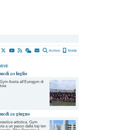
Archivio
Mobile
REVE
unedì 20 luglio
Gym Aosta all’Eurogym di
toia
unedì 29 giugno
nastica artistica, Gym
ta a un passo dalla top ten