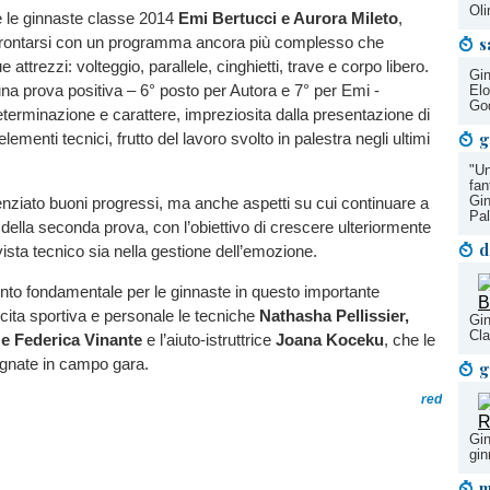
Oli
 le ginnaste classe 2014
Emi Bertucci e Aurora Mileto
,
rontarsi con un programma ancora più complesso che
s
attrezzi: volteggio, parallele, cinghietti, trave e corpo libero.
Gin
na prova positiva – 6° posto per Autora e 7° per Emi -
Elo
God
eterminazione e carattere, impreziosita dalla presentazione di
g
ementi tecnici, frutto del lavoro svolto in palestra negli ultimi
"Un
fan
Gin
nziato buoni progressi, ma anche aspetti su cui continuare a
Pa
a della seconda prova, con l’obiettivo di crescere ulteriormente
d
vista tecnico sia nella gestione dell’emozione.
ento fondamentale per le ginnaste in questo importante
cita sportiva e personale le tecniche
Nathasha Pellissier,
Gin
Cla
 e Federica Vinante
e l’aiuto-istruttrice
Joana Koceku
, che le
nate in campo gara.
g
red
Gin
gin
m