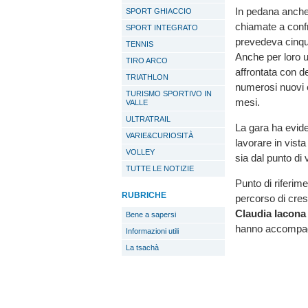
In pedana anche
SPORT GHIACCIO
chiamate a conf
SPORT INTEGRATO
prevedeva cinque 
TENNIS
Anche per loro u
TIRO ARCO
affrontata con d
TRIATHLON
numerosi nuovi el
TURISMO SPORTIVO IN
mesi.
VALLE
ULTRATRAIL
La gara ha evide
VARIE&CURIOSITÀ
lavorare in vist
VOLLEY
sia dal punto di 
TUTTE LE NOTIZIE
Punto di riferim
RUBRICHE
percorso di cres
Claudia Iacona
Bene a sapersi
hanno accompag
Informazioni utili
La tsachà