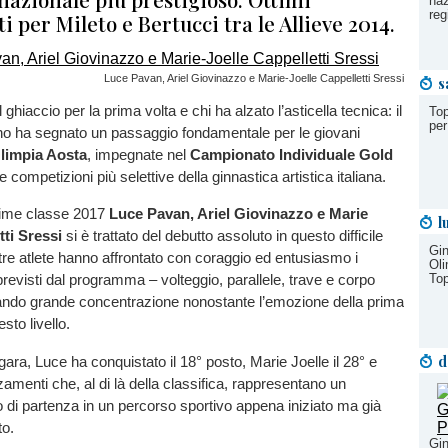
naz
reg
 per Mileto e Bertucci tra le Allieve 2014.
Luce Pavan, Ariel Giovinazzo e Marie-Joelle Cappelletti Sressi
s
l ghiaccio per la prima volta e chi ha alzato l’asticella tecnica: il
Top
per
no ha segnato un passaggio fondamentale per le giovani
limpia Aosta
, impegnate nel
Campionato Individuale Gold
le competizioni più selettive della ginnastica artistica italiana.
sime classe 2017
Luce Pavan, Ariel Giovinazzo e Marie
l
tti Sressi
si è trattato del debutto assoluto in questo difficile
Gin
re atlete hanno affrontato con coraggio ed entusiasmo i
Oli
To
 previsti dal programma – volteggio, parallele, trave e corpo
rando grande concentrazione nonostante l’emozione della prima
sto livello.
d
gara, Luce ha conquistato il 18° posto, Marie Joelle il 28° e
zzamenti che, al di là della classifica, rappresentano un
 di partenza in un percorso sportivo appena iniziato ma già
to.
Gin