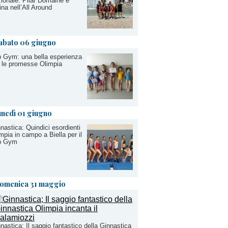
ionale: Pilar Domaine è
ina nell’All Around
abato 06 giugno
 Gym: una bella esperienza
 le promesse Olimpia
unedì 01 giugno
nastica: Quindici esordienti
mpia in campo a Biella per il
p Gym
omenica 31 maggio
nastica; Il saggio fantastico della Ginnastica