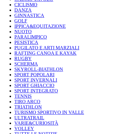
CICLISMO
DANZA
GINNASTICA
GOLF
IPPICA&EQUITAZIONE
NUOTO
PARALIMPICO
PESISTICA
PUGILATO E ARTI MARZIALI
RAFTING CANOA E KAYAK
RUGBY
SCHERMA
SKYROLL-BIATHLON
SPORT POPOLARI
SPORT INVERNALI
SPORT GHIACCIO
SPORT INTEGRATO
TENNIS
TIRO ARCO
TRIATHLON
TURISMO SPORTIVO IN VALLE
ULTRATRAIL
VARIE&CURIOSITÀ
VOLLEY
TUTTE LE NOTIZIE