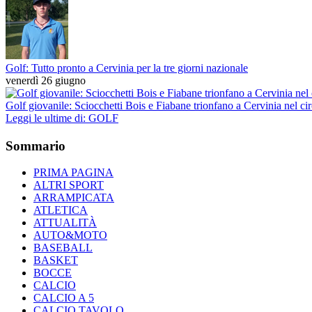
Golf: Tutto pronto a Cervinia per la tre giorni nazionale
venerdì 26 giugno
Golf giovanile: Sciocchetti Bois e Fiabane trionfano a Cervinia nel ci
Leggi le ultime di: GOLF
Sommario
PRIMA PAGINA
ALTRI SPORT
ARRAMPICATA
ATLETICA
ATTUALITÀ
AUTO&MOTO
BASEBALL
BASKET
BOCCE
CALCIO
CALCIO A 5
CALCIO TAVOLO