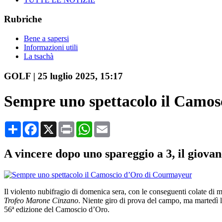
Rubriche
Bene a sapersi
Informazioni utili
La tsachà
GOLF
|
25 luglio 2025, 15:17
Sempre uno spettacolo il Camo
Condividi
Facebook
X
Print
WhatsApp
Email
A vincere dopo uno spareggio a 3, il giov
Il violento nubifragio di domenica sera, con le conseguenti colate di ma
Trofeo Marone Cinzano
. Niente giro di prova del campo, ma martedì 
56ª edizione del Camoscio d’Oro.