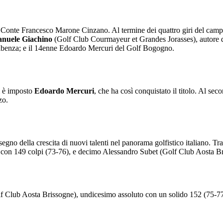
onte Francesco Marone Cinzano. Al termine dei quattro giri del campo, d
nuele Giachino
(Golf Club Courmayeur et Grandes Jorasses), autore di
 Albenza; e il 14enne Edoardo Mercuri del Golf Bogogno.
si è imposto
Edoardo Mercuri
, che ha così conquistato il titolo. Al sec
zo.
egno della crescita di nuovi talenti nel panorama golfistico italiano. Tra
 con 149 colpi (73-76), e decimo Alessandro Subet (Golf Club Aosta B
olf Club Aosta Brissogne), undicesimo assoluto con un solido 152 (75-77