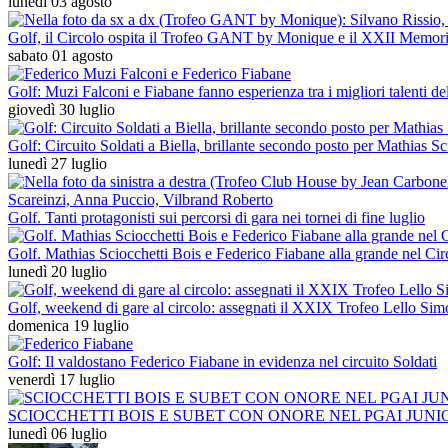
lunedì 03 agosto
Golf, il Circolo ospita il Trofeo GANT by Monique e il XXII Memorial
sabato 01 agosto
Golf: Muzi Falconi e Fiabane fanno esperienza tra i migliori talenti 
giovedì 30 luglio
Golf: Circuito Soldati a Biella, brillante secondo posto per Mathias Sc
lunedì 27 luglio
Golf. Tanti protagonisti sui percorsi di gara nei tornei di fine luglio
Golf. Mathias Sciocchetti Bois e Federico Fiabane alla grande nel Cir
lunedì 20 luglio
Golf, weekend di gare al circolo: assegnati il XXIX Trofeo Lello Simo
domenica 19 luglio
Golf: Il valdostano Federico Fiabane in evidenza nel circuito Soldati
venerdì 17 luglio
SCIOCCHETTI BOIS E SUBET CON ONORE NEL PGAI JUN
lunedì 06 luglio