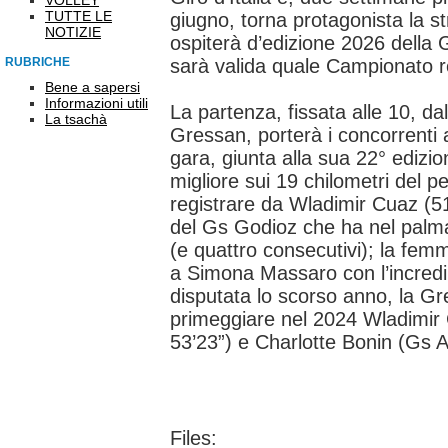
VOLLEY
TUTTE LE
giugno, torna protagonista la s
NOTIZIE
ospiterà d’edizione 2026 della 
RUBRICHE
sarà valida quale Campionato r
Bene a sapersi
Informazioni utili
La partenza, fissata alle 10, dal
La tsachà
Gressan, porterà i concorrenti a
gara, giunta alla sua 22° ediz
migliore sui 19 chilometri del p
registrare da Wladimir Cuaz (51
del Gs Godioz che ha nel palm
(e quattro consecutivi); la femm
a Simona Massaro con l’incredib
disputata lo scorso anno, la Gr
primeggiare nel 2024 Wladimir C
53’23”) e Charlotte Bonin (Gs A
Files: