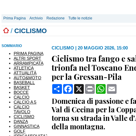
Prima Pagina
Archivio
Redazione
Tutte le notizie
/
CICLISMO
SOMMARIO
CICLISMO
|
20 MAGGIO 2026, 15:00
PRIMA PAGINA
Ciclismo tra fango e sa
ALTRI SPORT
ARRAMPICATA
trionfa nel Toscano End
ATLETICA
ATTUALITÀ
per la Gressan-Pila
AUTO&MOTO
BASEBALL
Condividi
Facebook
X
Print
WhatsApp
Email
BASKET
BOCCE
CALCIO
Domenica di passione e f
CALCIO A 5
CALCIO
Val di Cecina per la Coppa 
TAVOLO
torna su strada in Valle d'
CICLISMO
DANZA
della montagna.
GINNASTICA
GOLF