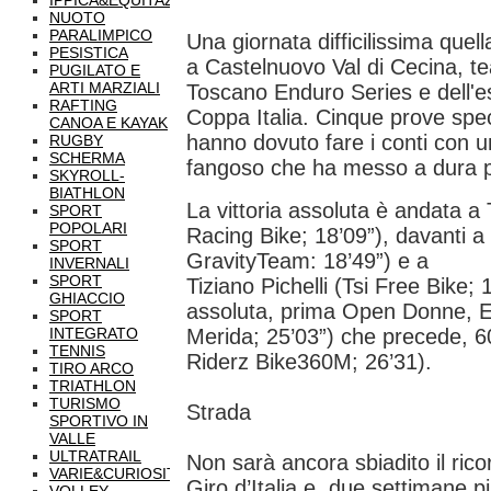
IPPICA&EQUITAZIONE
NUOTO
PARALIMPICO
Una giornata difficilissima que
PESISTICA
a Castelnuovo Val di Cecina, te
PUGILATO E
ARTI MARZIALI
Toscano Enduro Series e dell'es
RAFTING
Coppa Italia. Cinque prove speci
CANOA E KAYAK
hanno dovuto fare i conti con 
RUGBY
SCHERMA
fangoso che ha messo a dura p
SKYROLL-
BIATHLON
La vittoria assoluta è andata 
SPORT
POPOLARI
Racing Bike; 18’09”), davanti
SPORT
GravityTeam: 18’49”) e a
INVERNALI
SPORT
Tiziano Pichelli (Tsi Free Bike; 
GHIACCIO
assoluta, prima Open Donne, E
SPORT
INTEGRATO
Merida; 25’03”) che precede, 60
TENNIS
Riderz Bike360M; 26’31).
TIRO ARCO
TRIATHLON
TURISMO
Strada
SPORTIVO IN
VALLE
ULTRATRAIL
Non sarà ancora sbiadito il ricor
VARIE&CURIOSITÀ
Giro d’Italia e, due settimane p