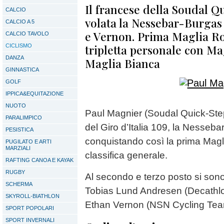
Il francese della Soudal Q
CALCIO
volata la Nessebar-Burgas
CALCIO A 5
e Vernon. Prima Maglia Ro
CALCIO TAVOLO
tripletta personale con Ma
CICLISMO
DANZA
Maglia Bianca
GINNASTICA
GOLF
IPPICA&EQUITAZIONE
NUOTO
Paul Magnier (Soudal Quick-Step
PARALIMPICO
del Giro d’Italia 109, la Nesseb
PESISTICA
conquistando così la prima Magli
PUGILATO E ARTI
MARZIALI
classifica generale.
RAFTING CANOA E KAYAK
RUGBY
Al secondo e terzo posto si sono 
SCHERMA
Tobias Lund Andresen (Decath
SKYROLL-BIATHLON
Ethan Vernon (NSN Cycling Tea
SPORT POPOLARI
SPORT INVERNALI