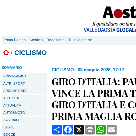
Prima Pagina
Archivio
Redazione
Tutte le notizie
/
CICLISMO
SOMMARIO
CICLISMO
|
08 maggio 2026, 17:17
PRIMA PAGINA
GIRO D'ITALIA: P
ALTRI SPORT
VINCE LA PRIMA 
ARRAMPICATA
ATLETICA
GIRO D'ITALIA E 
ATTUALITÀ
PRIMA MAGLIA R
AUTO&MOTO
BASEBALL
Condividi
Facebook
X
Print
WhatsApp
Email
BASKET
BOCCE