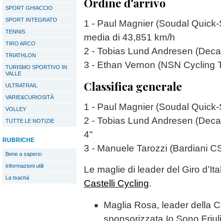
Ordine d'arrivo
SPORT GHIACCIO
SPORT INTEGRATO
1 - Paul Magnier (Soudal Quick-
TENNIS
media di 43,851 km/h
TIRO ARCO
2 - Tobias Lund Andresen (Dec
TRIATHLON
3 - Ethan Vernon (NSN Cycling T
TURISMO SPORTIVO IN
VALLE
Classifica generale
ULTRATRAIL
VARIE&CURIOSITÀ
1 - Paul Magnier (Soudal Quick-
VOLLEY
2 - Tobias Lund Andresen (De
TUTTE LE NOTIZIE
4"
RUBRICHE
3 - Manuele Tarozzi (Bardiani C
Bene a sapersi
Informazioni utili
Le maglie di leader del Giro d’It
La tsachà
Castelli Cycling
.
Maglia Rosa, leader della C
sponsorizzata Io Sono Friul