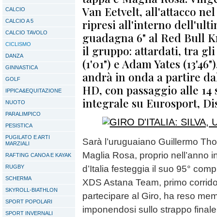
Van Eetvelt, all'attacco ne
CALCIO
ripresi all'interno dell'ul
CALCIO A 5
CALCIO TAVOLO
guadagna 6" al Red Bull K
CICLISMO
il gruppo: attardati, tra gl
DANZA
(1'01") e Adam Yates (13'46
GINNASTICA
andrà in onda a partire dal
GOLF
HD, con passaggio alle 14 s
IPPICA&EQUITAZIONE
integrale su Eurosport, 
NUOTO
PARALIMPICO
PESISTICA
PUGILATO E ARTI
Sarà l’uruguaiano Guillermo Thom
MARZIALI
Maglia Rosa, proprio nell’anno in
RAFTING CANOA E KAYAK
RUGBY
d’Italia festeggia il suo 95° comp
SCHERMA
XDS Astana Team, primo corrido
SKYROLL-BIATHLON
partecipare al Giro, ha reso memo
SPORT POPOLARI
imponendosi sullo strappo finale
SPORT INVERNALI