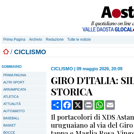
Prima Pagina
Archivio
Redazione
Tutte le notizie
/
CICLISMO
SOMMARIO
CICLISMO
|
09 maggio 2026, 20:09
PRIMA PAGINA
GIRO D'ITALIA: S
ALTRI SPORT
STORICA
ARRAMPICATA
ATLETICA
Condividi
Facebook
X
Print
WhatsApp
Email
ATTUALITÀ
AUTO&MOTO
Il portacolori di XDS Ast
BASEBALL
uruguaiano al via del Giro 
BASKET
tappa e Maglia Rosa. Vinge
BOCCE