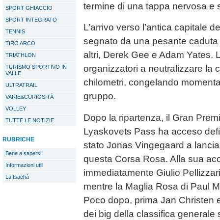
termine di una tappa nervosa e 
SPORT GHIACCIO
SPORT INTEGRATO
L’arrivo verso l’antica capitale d
TENNIS
segnato da una pesante caduta ch
TIRO ARCO
altri, Derek Gee e Adam Yates. L’
TRIATHLON
organizzatori a neutralizzare la 
TURISMO SPORTIVO IN
VALLE
chilometri, congelando momenta
ULTRATRAIL
gruppo.
VARIE&CURIOSITÀ
VOLLEY
Dopo la ripartenza, il Gran Prem
TUTTE LE NOTIZIE
Lyaskovets Pass ha acceso defin
RUBRICHE
stato Jonas Vingegaard a lanciar
Bene a sapersi
questa Corsa Rosa. Alla sua ac
Informazioni utili
immediatamente Giulio Pellizzari
La tsachà
mentre la Maglia Rosa di Paul M
Poco dopo, prima Jan Christen e
dei big della classifica generale s