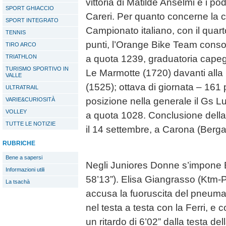
vittoria di Matilde Anselmi e i p
SPORT GHIACCIO
Careri. Per quanto concerne la cl
SPORT INTEGRATO
Campionato italiano, con il quar
TENNIS
punti, l’Orange Bike Team consol
TIRO ARCO
TRIATHLON
a quota 1239, graduatoria cape
TURISMO SPORTIVO IN
Le Marmotte (1720) davanti al
VALLE
(1525); ottava di giornata – 161 pu
ULTRATRAIL
posizione nella generale il Gs Lu
VARIE&CURIOSITÀ
VOLLEY
a quota 1028. Conclusione della 
TUTTE LE NOTIZIE
il 14 settembre, a Carona (Berg
RUBRICHE
Bene a sapersi
Negli Juniores Donne s’impone E
Informazioni utili
58’13”). Elisa Giangrasso (Ktm-
La tsachà
accusa la fuoruscita del pneuma
nel testa a testa con la Ferri, e 
un ritardo di 6’02” dalla testa de