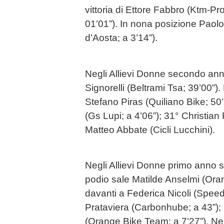
vittoria di Ettore Fabbro (Ktm-Pr
01’01”). In nona posizione Paolo
d’Aosta; a 3’14”).
Negli Allievi Donne secondo anno
Signorelli (Beltrami Tsa; 39’00”)
Stefano Piras (Quiliano Bike; 50
(Gs Lupi; a 4’06”); 31° Christian 
Matteo Abbate (Cicli Lucchini).
Negli Allievi Donne primo anno su
podio sale Matilde Anselmi (Ora
davanti a Federica Nicoli (Speed
Prataviera (Carbonhube; a 43”);
(Orange Bike Team; a 7’27”). Ne