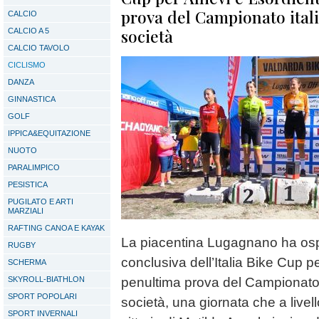
prova del Campionato itali
CALCIO
società
CALCIO A 5
CALCIO TAVOLO
CICLISMO
DANZA
GINNASTICA
GOLF
IPPICA&EQUITAZIONE
NUOTO
PARALIMPICO
PESISTICA
PUGILATO E ARTI
MARZIALI
RAFTING CANOA E KAYAK
La piacentina Lugagnano ha osp
RUGBY
conclusiva dell’Italia Bike Cup per
SCHERMA
SKYROLL-BIATHLON
penultima prova del Campionato i
SPORT POPOLARI
società, una giornata che a livell
SPORT INVERNALI