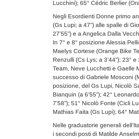
Lucchini); 65° Cédric Berlier (O
Negli Esordienti Donne primo an
(Gs Lupi; a 47”) alle spalle di Gi
27’55”) e a Angelica Dalla Vecch
In 7° e 8° posizione Alessia Pell
Maelys Cortese (Orange Bike Tea
Renzulli (Cs Lys; a 3’44”); 23° e
Team, Neve Lucchetti e Gaelle Mig
successo di Gabriele Mosconi (Me
posizione, del Gs Lupi, Nicolò Sal
Bianquin (a 6’55”); 42° Leonardo 
7’58”); 51° Nicolò Fonte (Cicli Lu
Mathias Faita (Gs Lupi); 64° Mat
Nelle graduatorie generali dell’I
i secondi posti di Matilde Anselmi 