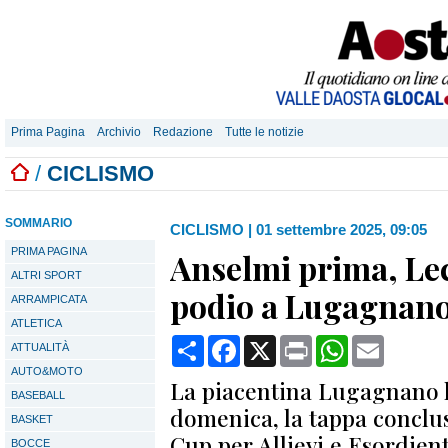
Prima Pagina
Archivio
Redazione
Tutte le notizie
/
CICLISMO
SOMMARIO
CICLISMO
|
01 settembre 2025, 09:05
PRIMA PAGINA
Anselmi prima, Lec
ALTRI SPORT
podio a Lugagnano
ARRAMPICATA
ATLETICA
Condividi
Facebook
X
Print
WhatsApp
Email
ATTUALITÀ
AUTO&MOTO
La piacentina Lugagnano h
BASEBALL
domenica, la tappa conclusi
BASKET
Cup per Allievi e Esordient
BOCCE