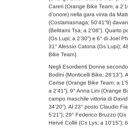
Careri (Orange Bike Team; a 2’10”
d’onore) nella gara vinta da Mat
(Costamasnaga; 50’41”9) davant
(Beltrami Tsa; a 2’08”). Quarto 
(Gs Lupi; a 2’30”) e 6° di Joel Ph
31° Alessio Catona (Gs Lupi); 4
Bike Team).
Negli Esordienti Donne second
Bodini (Monticelli Bike; 28’13”). 
Cerise (Orange Bike Team; a 1’51
a 2’41”); 9° Anna Lini (Orange Bi
campo maschile vittoria di Davi
34’20”). Al 23° posto Claudio F
5’21”); 29° Federico Bruzzo (Gs 
Hervé Collé (Cs Lys; a 10’15”); 6