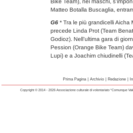
Bike Team), nei maschi, s’impo
Matteo Botalla Buscaglia, entram
G6
* Tra le più grandicelli Aich
precede Linda Prot (Team Benat
Godioz). Nell’ultima gara di gio
Pession (Orange Bike Team) dav
Lupi) e a Joachim chiudinelli (T
Prima Pagina
|
Archivio
|
Redazione
|
I
Copyright © 2014 - 2026 Associazione culturale di volontariato “Comunque Vald