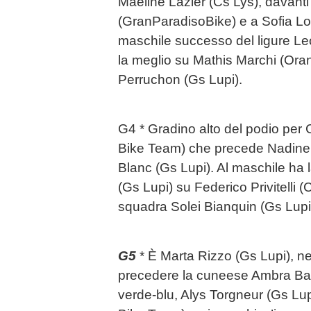
Maeline Lazier (Cs Lys), davanti
(GranParadisoBike) e a Sofia Lo
maschile successo del ligure Le
la meglio su Mathis Marchi (Or
Perruchon (Gs Lupi).
G4 * Gradino alto del podio per 
Bike Team) che precede Nadine 
Blanc (Gs Lupi). Al maschile ha
(Gs Lupi) su Federico Privitelli 
squadra Solei Bianquin (Gs Lupi
G5
* È Marta Rizzo (Gs Lupi), ne
precedere la cuneese Ambra Bal
verde-blu, Alys Torgneur (Gs Lup