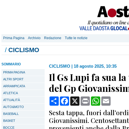
Prima Pagina
Archivio
Redazione
Tutte le notizie
/
CICLISMO
SOMMARIO
CICLISMO
|
18 agosto 2025, 10:35
PRIMA PAGINA
Il Gs Lupi fa sua la
ALTRI SPORT
del Gp Giovanissim
ARRAMPICATA
ATLETICA
Condividi
Facebook
X
Print
WhatsApp
Email
ATTUALITÀ
AUTO&MOTO
Sesta tappa, fuori dall’ord
BASEBALL
Giovanissimi. Centosettanta
BASKET
provenienti anche dalla Br
BOCCE