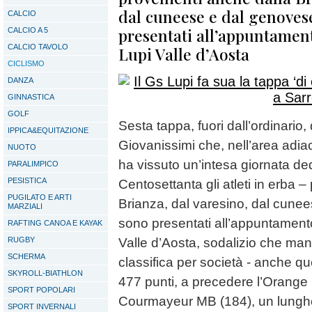
dal cuneese e dal genovese
CALCIO
presentati all’appuntamen
CALCIO A 5
CALCIO TAVOLO
Lupi Valle d’Aosta
CICLISMO
DANZA
GINNASTICA
GOLF
Sesta tappa, fuori dall’ordinario,
IPPICA&EQUITAZIONE
Giovanissimi che, nell’area adiac
NUOTO
ha vissuto un’intesa giornata ded
PARALIMPICO
PESISTICA
Centosettanta gli atleti in erba 
PUGILATO E ARTI
Brianza, dal varesino, dal cunee
MARZIALI
sono presentati all’appuntament
RAFTING CANOA E KAYAK
RUGBY
Valle d’Aosta, sodalizio che mand
SCHERMA
classifica per società - anche qu
SKYROLL-BIATHLON
477 punti, a precedere l’Orange 
SPORT POPOLARI
Courmayeur MB (184), un lunghez
SPORT INVERNALI