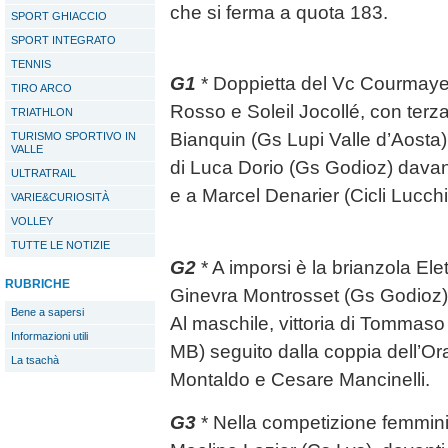
che si ferma a quota 183.
SPORT GHIACCIO
SPORT INTEGRATO
TENNIS
G1
* Doppietta del Vc Courmaye
TIRO ARCO
Rosso e Soleil Jocollé, con terz
TRIATHLON
Bianquin (Gs Lupi Valle d’Aosta)
TURISMO SPORTIVO IN
VALLE
di Luca Dorio (Gs Godioz) davant
ULTRATRAIL
e a Marcel Denarier (Cicli Lucchi
VARIE&CURIOSITÀ
VOLLEY
TUTTE LE NOTIZIE
G2
* A imporsi è la brianzola Ele
RUBRICHE
Ginevra Montrosset (Gs Godioz) 
Bene a sapersi
Al maschile, vittoria di Tommas
Informazioni utili
MB) seguito dalla coppia dell’
La tsachà
Montaldo e Cesare Mancinelli.
G3
* Nella competizione femmini