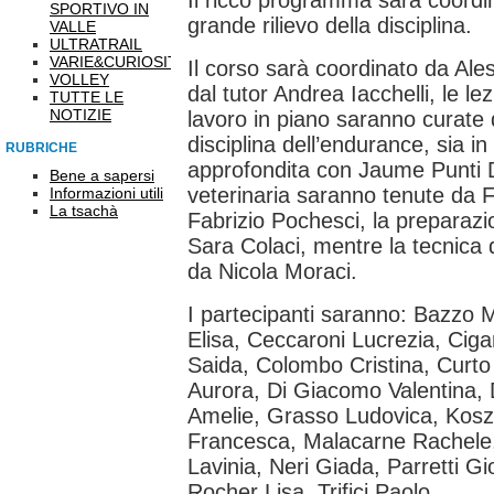
Il ricco programma sarà coordin
SPORTIVO IN
grande rilievo della disciplina.
VALLE
ULTRATRAIL
VARIE&CURIOSITÀ
Il corso sarà coordinato da Ale
VOLLEY
dal tutor Andrea Iacchelli, le le
TUTTE LE
NOTIZIE
lavoro in piano saranno curate 
disciplina dell’endurance, sia in
RUBRICHE
approfondita con Jaume Punti Da
Bene a sapersi
veterinaria saranno tenute da 
Informazioni utili
La tsachà
Fabrizio Pochesci, la preparazio
Sara Colaci, mentre la tecnica d
da Nicola Moraci.
I partecipanti saranno: Bazzo M
Elisa, Ceccaroni Lucrezia, Cig
Saida, Colombo Cristina, Curto
Aurora, Di Giacomo Valentina, Di
Amelie, Grasso Ludovica, Kosz
Francesca, Malacarne Rachele,
Lavinia, Neri Giada, Parretti Gi
Rocher Lisa, Trifici Paolo.