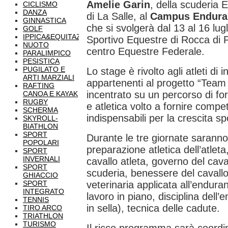
Amelie Garin
, della scuderia 
CICLISMO
DANZA
di La Salle, al
Campus Enduran
GINNASTICA
che si svolgerà dal 13 al 16 lug
GOLF
IPPICA&EQUITAZIONE
Sportivo Equestre di Rocca di P
NUOTO
centro Equestre Federale.
PARALIMPICO
PESISTICA
PUGILATO E
Lo stage è rivolto agli atleti di 
ARTI MARZIALI
appartenenti al progetto “Team 
RAFTING
incentrato su un percorso di fo
CANOA E KAYAK
RUGBY
e atletica volto a fornire compe
SCHERMA
indispensabili per la crescita sp
SKYROLL-
BIATHLON
SPORT
Durante le tre giornate saranno 
POPOLARI
preparazione atletica dell’atleta
SPORT
INVERNALI
cavallo atleta, governo del cava
SPORT
scuderia, benessere del cavallo 
GHIACCIO
SPORT
veterinaria applicata all’endura
INTEGRATO
lavoro in piano, disciplina dell’
TENNIS
in sella), tecnica delle cadute.
TIRO ARCO
TRIATHLON
TURISMO