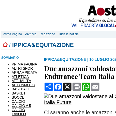
Prima Pagina
Archivio
Redazione
Tutte le notizie
/
IPPICA&EQUITAZIONE
SOMMARIO
IPPICA&EQUITAZIONE
|
10 LUGLIO 202
PRIMA PAGINA
Due amazzoni valdosta
ALTRI SPORT
ARRAMPICATA
Endurance Team Italia
ATLETICA
ATTUALITÀ
Condividi
Facebook
X
Print
WhatsApp
Email
AUTO&MOTO
BASEBALL
BASKET
BOCCE
CALCIO
CALCIO A 5
CALCIO
Ci saranno anche le amazzoni
TAVOLO