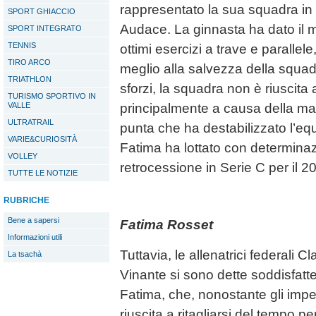
rappresentato la sua squadra in p
SPORT GHIACCIO
Audace. La ginnasta ha dato il 
SPORT INTEGRATO
TENNIS
ottimi esercizi a trave e parallele
TIRO ARCO
meglio alla salvezza della squad
TRIATHLON
sforzi, la squadra non è riuscita 
TURISMO SPORTIVO IN
VALLE
principalmente a causa della ma
ULTRATRAIL
punta che ha destabilizzato l’equ
VARIE&CURIOSITÀ
Fatima ha lottato con determinazi
VOLLEY
retrocessione in Serie C per il 20
TUTTE LE NOTIZIE
RUBRICHE
Bene a sapersi
Fatima Rosset
Informazioni utili
Tuttavia, le allenatrici federali 
La tsachà
Vinante si sono dette soddisfatt
Fatima, che, nonostante gli impeg
riuscita a ritagliarsi del tempo p