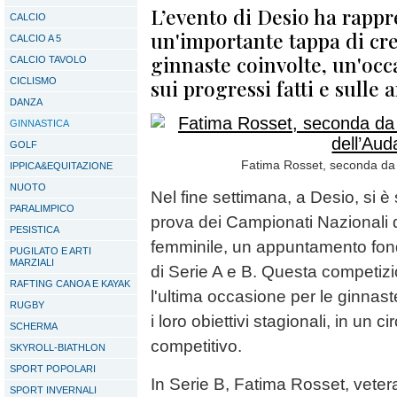
L’evento di Desio ha rappr
CALCIO
un'importante tappa di cres
CALCIO A 5
ginnaste coinvolte, un'occa
CALCIO TAVOLO
sui progressi fatti e sulle
CICLISMO
DANZA
GINNASTICA
GOLF
Fatima Rosset, seconda da
IPPICA&EQUITAZIONE
NUOTO
Nel fine settimana, a Desio, si è 
PARALIMPICO
prova dei Campionati Nazionali di
PESISTICA
femminile, un appuntamento fon
PUGILATO E ARTI
MARZIALI
di Serie A e B. Questa competiz
RAFTING CANOA E KAYAK
l'ultima occasione per le ginnast
RUGBY
i loro obiettivi stagionali, in un
SCHERMA
competitivo.
SKYROLL-BIATHLON
SPORT POPOLARI
In Serie B, Fatima Rosset, veter
SPORT INVERNALI