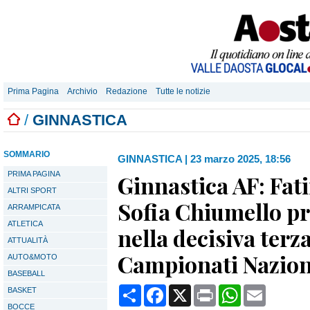
Prima Pagina
Archivio
Redazione
Tutte le notizie
/
GINNASTICA
SOMMARIO
GINNASTICA
|
23 marzo 2025, 18:56
PRIMA PAGINA
Ginnastica AF: Fat
ALTRI SPORT
Sofia Chiumello p
ARRAMPICATA
ATLETICA
nella decisiva terz
ATTUALITÀ
Campionati Nazion
AUTO&MOTO
BASEBALL
Condividi
Facebook
X
Print
WhatsApp
Email
BASKET
BOCCE