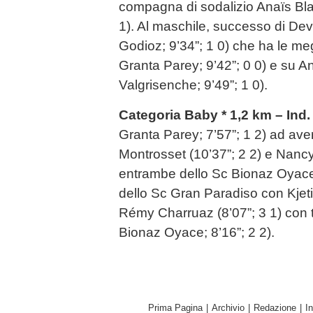
compagna di sodalizio Anaïs Bla
1). Al maschile, successo di De
Godioz; 9’34”; 1 0) che ha le me
Granta Parey; 9’42”; 0 0) e su A
Valgrisenche; 9’49”; 1 0).
Categoria Baby * 1,2 km – Ind.
Granta Parey; 7’57”; 1 2) ad ave
Montrosset (10’37”; 2 2) e Nancy 
entrambe dello Sc Bionaz Oyace)
dello Sc Gran Paradiso con Kjetil
Rémy Charruaz (8’07”; 3 1) con 
Bionaz Oyace; 8’16”; 2 2).
Prima Pagina
|
Archivio
|
Redazione
|
I