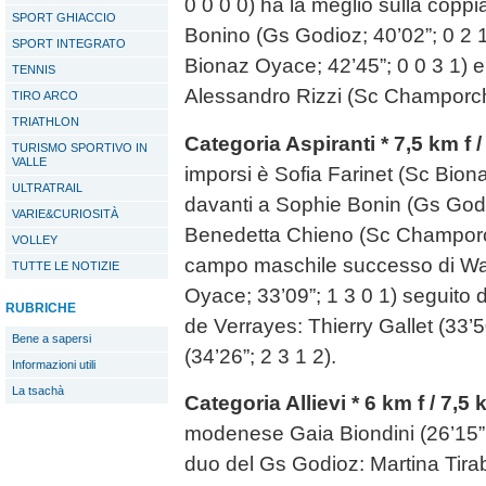
0 0 0 0) ha la meglio sulla coppi
SPORT GHIACCIO
Bonino (Gs Godioz; 40’02”; 0 2 
SPORT INTEGRATO
Bionaz Oyace; 42’45”; 0 0 3 1) e,
TENNIS
Alessandro Rizzi (Sc Champorche
TIRO ARCO
TRIATHLON
Categoria Aspiranti * 7,5 km f 
TURISMO SPORTIVO IN
VALLE
imporsi è Sofia Farinet (Sc Bion
ULTRATRAIL
davanti a Sophie Bonin (Gs Godio
VARIE&CURIOSITÀ
Benedetta Chieno (Sc Champorche
VOLLEY
campo maschile successo di Wal
TUTTE LE NOTIZIE
Oyace; 33’09”; 1 3 0 1) seguito 
RUBRICHE
de Verrayes: Thierry Gallet (33’5
Bene a sapersi
(34’26”; 2 3 1 2).
Informazioni utili
La tsachà
Categoria Allievi * 6 km f / 7,5
modenese Gaia Biondini (26’15”;
duo del Gs Godioz: Martina Tirab