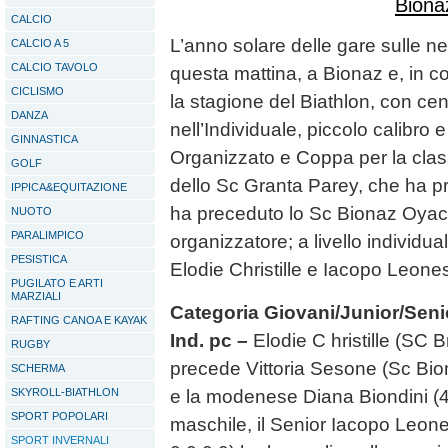
CALCIO
L’anno solare delle gare sulle ne
CALCIO A 5
CALCIO TAVOLO
questa mattina, a Bionaz e, in c
CICLISMO
la stagione del Biathlon, con cen
DANZA
nell’Individuale, piccolo calibro
GINNASTICA
Organizzato e Coppa per la class
GOLF
dello Sc Granta Parey, che ha p
IPPICA&EQUITAZIONE
ha preceduto lo Sc Bionaz Oyace
NUOTO
PARALIMPICO
organizzatore; a livello individual
PESISTICA
Elodie Christille e Iacopo Leone
PUGILATO E ARTI
MARZIALI
Categoria Giovani/Junior/Senio
RAFTING CANOA E KAYAK
Ind. pc –
Elodie C hristille (SC B
RUGBY
precede Vittoria Sesone (Sc Bio
SCHERMA
SKYROLL-BIATHLON
e la modenese Diana Biondini (4
SPORT POPOLARI
maschile, il Senior Iacopo Leone
SPORT INVERNALI