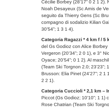
Cécilie Borbey (28’17” 0 2 1 2).
Noah Desayeux (Sc Amis de Verr
seguito da Thierry Gens (Sc Brus
compagno di sodalizio Kilian Gal
30’54”; 1 3 1 4).
Categoria Ragazzi * 4 km f / 5 
del Gs Godioz con Alice Borbey (
Vergeron (20’34”; 2 0 1), e 3° 
Oyace; 20’54”; 0 1 2). Al masch
(Team Ski Torgnon 2.0; 23’23”; 1
Brusson: Elia Pinet (24’27”; 2 1 1
2 2 1).
Categoria Cuccioli * 2,1 km – I
Piccot (Gs Godioz; 10’10”; 1 1) 
Rose Chatrian (Team Ski Torgnon 