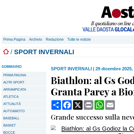
Prima Pagina
Archivio
Redazione
Tutte le notizie
/
SPORT INVERNALI
SOMMARIO
SPORT INVERNALI
|
29 dicembre 2025,
PRIMA PAGINA
Biathlon: al Gs Go
ALTRI SPORT
Granta Parey a Bi
ARRAMPICATA
ATLETICA
Condividi
Facebook
X
Print
WhatsApp
Email
ATTUALITÀ
AUTO&MOTO
Grande successo sulla nev
BASEBALL
BASKET
BOCCE