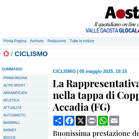
Prima Pagina
Archivio
Redazione
Tutte le notizie
/
CICLISMO
SOMMARIO
CICLISMO
|
05 maggio 2025, 10:15
PRIMA PAGINA
La Rappresentativ
ALTRI SPORT
nella tappa di Copp
ARRAMPICATA
ATLETICA
Accadia (FG)
ATTUALITÀ
AUTO&MOTO
Condividi
Facebook
X
Print
WhatsApp
Email
BASEBALL
BASKET
Buonissima prestazione de
BOCCE