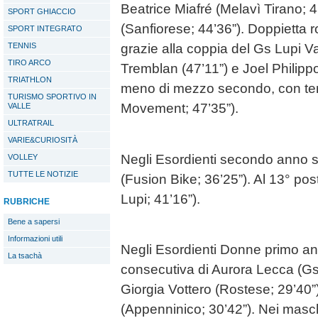
Beatrice Miafré (Melavì Tirano; 4
SPORT GHIACCIO
(Sanfiorese; 44’36”). Doppietta 
SPORT INTEGRATO
TENNIS
grazie alla coppia del Gs Lupi V
TIRO ARCO
Tremblan (47’11”) e Joel Philipp
TRIATHLON
meno di mezzo secondo, con te
TURISMO SPORTIVO IN
Movement; 47’35”).
VALLE
ULTRATRAIL
VARIE&CURIOSITÀ
Negli Esordienti secondo anno s
VOLLEY
TUTTE LE NOTIZIE
(Fusion Bike; 36’25”). Al 13° p
Lupi; 41’16”).
RUBRICHE
Bene a sapersi
Informazioni utili
Negli Esordienti Donne primo ann
La tsachà
consecutiva di Aurora Lecca (Gs 
Giorgia Vottero (Rostese; 29’40”)
(Appenninico; 30’42”). Nei masch