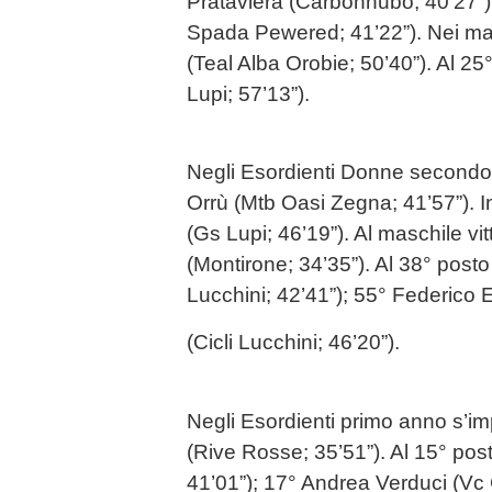
Prataviera (Carbonhubo; 40’27”) 
Spada Pewered; 41’22”). Nei ma
(Teal Alba Orobie; 50’40”). Al 2
Lupi; 57’13”).
Negli Esordienti Donne secondo
Orrù (Mtb Oasi Zegna; 41’57”). In
(Gs Lupi; 46’19”). Al maschile vi
(Montirone; 34’35”). Al 38° posto
Lucchini; 42’41”); 55° Federico E
(Cicli Lucchini; 46’20”).
Negli Esordienti primo anno s’
(Rive Rosse; 35’51”). Al 15° pos
41’01”); 17° Andrea Verduci (Vc