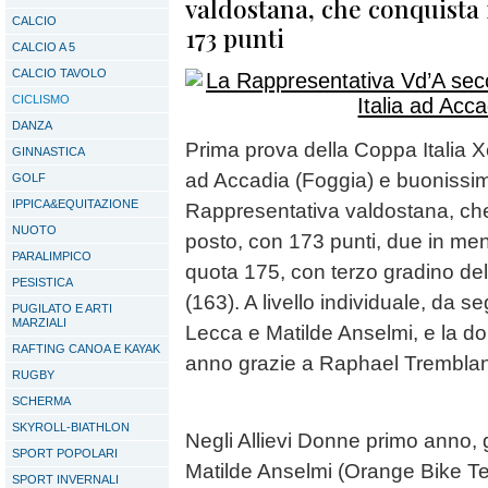
valdostana, che conquista 
CALCIO
173 punti
CALCIO A 5
CALCIO TAVOLO
CICLISMO
DANZA
Prima prova della Coppa Italia Xc
GINNASTICA
ad Accadia (Foggia) e buonissim
GOLF
IPPICA&EQUITAZIONE
Rappresentativa valdostana, che
NUOTO
posto, con 173 punti, due in me
PARALIMPICO
quota 175, con terzo gradino de
PESISTICA
(163). A livello individuale, da se
PUGILATO E ARTI
MARZIALI
Lecca e Matilde Anselmi, e la dop
RAFTING CANOA E KAYAK
anno grazie a Raphael Tremblan 
RUGBY
SCHERMA
SKYROLL-BIATHLON
Negli Allievi Donne primo anno, 
SPORT POPOLARI
Matilde Anselmi (Orange Bike Te
SPORT INVERNALI