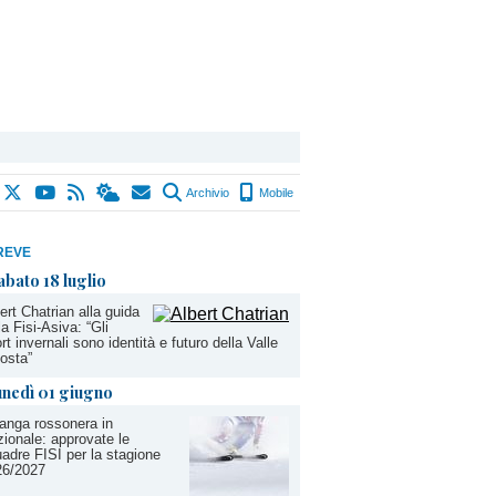
Archivio
Mobile
REVE
abato 18 luglio
ert Chatrian alla guida
la Fisi-Asiva: “Gli
rt invernali sono identità e futuro della Valle
osta”
unedì 01 giugno
anga rossonera in
ionale: approvate le
adre FISI per la stagione
26/2027