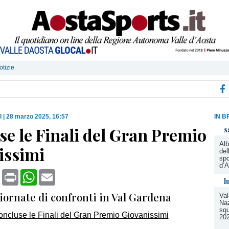
otizie
I
|
28 marzo 2025, 16:57
IN B
e le Finali del Gran Premio
s
Alb
issimi
del
spo
d’A
book
X
Print
WhatsApp
Email
l
iornate di confronti in Val Gardena
Val
Naz
squ
20