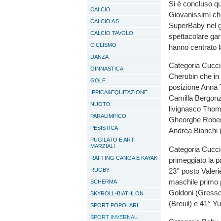
Si è concluso qu
CALCIO
Giovanissimi che
CALCIO A 5
SuperBaby nel gi
CALCIO TAVOLO
spettacolare gara
CICLISMO
hanno centrato l
DANZA
Categoria Cuccio
GINNASTICA
Cherubin che in 
GOLF
posizione Anna T
IPPICA&EQUITAZIONE
Camilla Bergonz
NUOTO
livignasco Thoma
PARALIMPICO
Gheorghe Robert
PESISTICA
Andrea Bianchi 
PUGILATO E ARTI
MARZIALI
Categoria Cuccio
RAFTING CANOA E KAYAK
primeggiato la pa
23° posto Valeri
RUGBY
maschile primo 
SCHERMA
Goldoni (Gresson
SKYROLL-BIATHLON
(Breuil) e 41° 
SPORT POPOLARI
SPORT INVERNALI