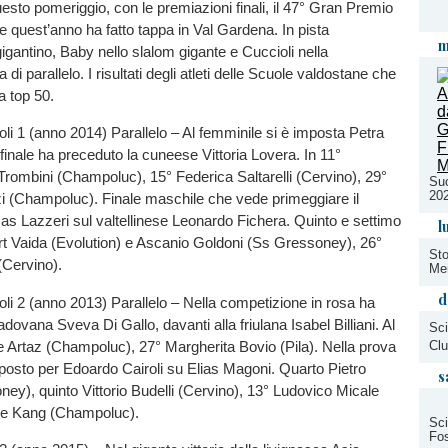
esto pomeriggio, con le premiazioni finali, il 47° Gran Premio
 quest’anno ha fatto tappa in Val Gardena. In pista
m
gantino, Baby nello slalom gigante e Cuccioli nella
 di parallelo. I risultati degli atleti delle Scuole valdostane che
a top 50.
li 1 (anno 2014) Parallelo – Al femminile si è imposta Petra
finale ha preceduto la cuneese Vittoria Lovera. In 11°
rombini (Champoluc), 15° Federica Saltarelli (Cervino), 29°
Suc
20
i (Champoluc). Finale maschile che vede primeggiare il
s Lazzeri sul valtellinese Leonardo Fichera. Quinto e settimo
l
 Vaida (Evolution) e Ascanio Goldoni (Ss Gressoney), 26°
Sto
(Cervino).
Me
d
li 2 (anno 2013) Parallelo – Nella competizione in rosa ha
dovana Sveva Di Gallo, davanti alla friulana Isabel Billiani. Al
Sci
e Artaz (Champoluc), 27° Margherita Bovio (Pila). Nella prova
Clu
posto per Edoardo Cairoli su Elias Magoni. Quarto Pietro
s
ey), quinto Vittorio Budelli (Cervino), 13° Ludovico Micale
Yue Kang (Champoluc).
Sci
Fo