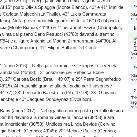
 (anno 2015) – Nel gigante vittoria della livignasca Asia
v
 Al 15° posto Olivia Spiaggia (Monte Bianco), 40° e 41° Matilde
e Carlotta Majocchi (La Thuile), 43° Lucia Cammarata
Ski
mo
ean). Nella prova maschile quarto posto, a 16/100 dal podio,
cia (Monte Bianco; 44”46) e 7° per Jonah Favre (Champoluc;
l
 vinta dal pisano Dario Petrucci (43”83) davanti al trentino
43”94) e al ligure Antonio La Magna Zimmermann (44”30). Al
avre (Champoluc), 41° Filippo Ballauri Del Conte
Sci
sec
 (anno 2016) – Nella gara femminile si è imposta la veneta
v
Zandatina (45”83); 13° posizione per Rebecca Borre
Ski
2), 27° Carlotta Bosio (Breuil; 49”07) e 29° Petra Segnafreddo
son
9”15). Al maschile gradino alto del podio per il savonese
g
4”77), 28° Leonardo Balestreto (Pila; 47”79), 33° Giovanni
Tri
isenche) e 40° Jacques Dondeynaz (Evolution).
reg
vol
aby (anno 2017) – Nel gigantino primo posto per l’altoatesina
8”48) davanti alla romana Ginevra Taricani (38”53) e alla
ea Innerbichler (38”58). Undicesima Linda Devide (Cervino;
rgia Bianchi (Cervino; 43”49); 20° Melanie Pieiller (Cervino;