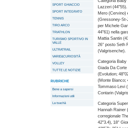
Categoria Baby 2
SPORT GHIACCIO
Lazzeri (44”55).
SPORT INTEGRATO
Mero (Cervino) 
TENNIS
(Gressoney-St-J
per Michele Gan
TIRO ARCO
44”61) nella gara
TRIATHLON
Mattia Santin (
TURISMO SPORTIVO IN
VALLE
26° posto Seth F
ULTRATRAIL
(Valgrisenche).
VARIE&CURIOSITÀ
Categoria Baby 1
VOLLEY
Giada Da Corte 
TUTTE LE NOTIZIE
(Evolution; 48”0
(Monte Bianco; 4
RUBRICHE
Tommaso Levi (4
Bene a sapersi
Contarin (Valgr
Informazioni utili
Categoria SuperB
La tsachà
Hannah Rainer (3
corregionale Th
42”3.4), 18° Gio