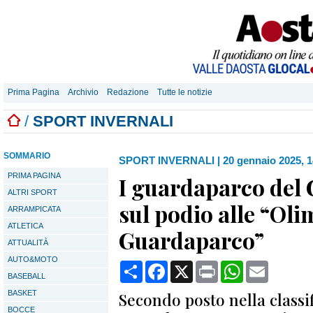
Prima Pagina
Archivio
Redazione
Tutte le notizie
/
SPORT INVERNALI
SOMMARIO
SPORT INVERNALI
|
20 gennaio 2025, 1
PRIMA PAGINA
I guardaparco del
ALTRI SPORT
sul podio alle “Oli
ARRAMPICATA
ATLETICA
Guardaparco”
ATTUALITÀ
AUTO&MOTO
Condividi
Facebook
X
Print
WhatsApp
Email
BASEBALL
BASKET
Secondo posto nella classi
BOCCE