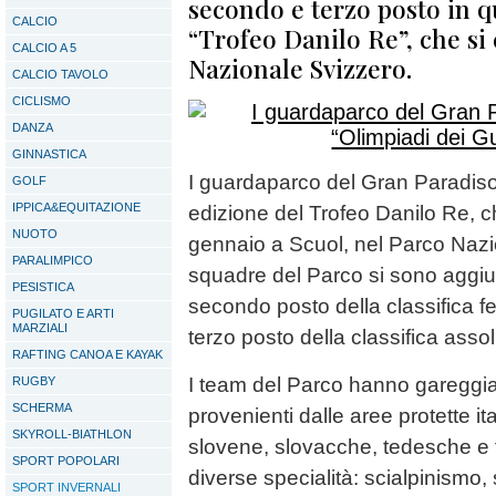
secondo e terzo posto in qu
CALCIO
“Trofeo Danilo Re”, che si 
CALCIO A 5
Nazionale Svizzero.
CALCIO TAVOLO
CICLISMO
DANZA
GINNASTICA
I guardaparco del Gran Paradiso 
GOLF
IPPICA&EQUITAZIONE
edizione del Trofeo Danilo Re, ch
NUOTO
gennaio a Scuol, nel Parco Nazi
PARALIMPICO
squadre del Parco si sono aggiud
PESISTICA
secondo posto della classifica f
PUGILATO E ARTI
MARZIALI
terzo posto della classifica assol
RAFTING CANOA E KAYAK
I team del Parco hanno gareggia
RUGBY
SCHERMA
provenienti dalle aree protette it
SKYROLL-BIATHLON
slovene, slovacche, tedesche e f
SPORT POPOLARI
diverse specialità: scialpinismo,
SPORT INVERNALI