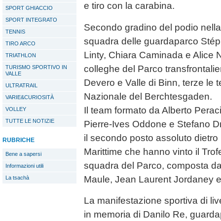
e tiro con la carabina.
SPORT GHIACCIO
SPORT INTEGRATO
Secondo gradino del podio nella 
TENNIS
squadra delle guardaparco Stép
TIRO ARCO
Linty, Chiara Caminada e Alice 
TRIATHLON
colleghe del Parco transfrontalier
TURISMO SPORTIVO IN
VALLE
Devero e Valle di Binn, terze le
ULTRATRAIL
Nazionale del Berchtesgaden.
VARIE&CURIOSITÀ
Il team formato da Alberto Pera
VOLLEY
TUTTE LE NOTIZIE
Pierre-Ives Oddone e Stefano Dr
il secondo posto assoluto dietro 
RUBRICHE
Marittime che hanno vinto il Tr
Bene a sapersi
squadra del Parco, composta da 
Informazioni utili
Maule, Jean Laurent Jordaney e
La tsachà
La manifestazione sportiva di livel
in memoria di Danilo Re, guard