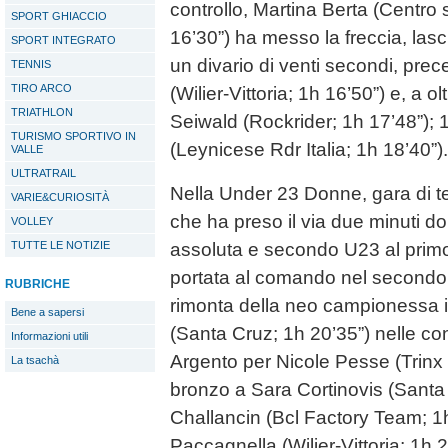
controllo, Martina Berta (Centro 
SPORT GHIACCIO
16’30”) ha messo la freccia, lasc
SPORT INTEGRATO
un divario di venti secondi, pr
TENNIS
TIRO ARCO
(Wilier-Vittoria; 1h 16’50”) e, a o
TRIATHLON
Seiwald (Rockrider; 1h 17’48”); 
TURISMO SPORTIVO IN
(Leynicese Rdr Italia; 1h 18’40”).
VALLE
ULTRATRAIL
Nella Under 23 Donne, gara di t
VARIE&CURIOSITÀ
che ha preso il via due minuti d
VOLLEY
assoluta e secondo U23 al primo 
TUTTE LE NOTIZIE
portata al comando nel secondo 
RUBRICHE
rimonta della neo campionessa i
Bene a sapersi
(Santa Cruz; 1h 20’35”) nelle co
Informazioni utili
Argento per Nicole Pesse (Trinx
La tsachà
bronzo a Sara Cortinovis (Santa 
Challancin (Bcl Factory Team; 1h
Paccagnella (Wilier-Vittoria; 1h 2