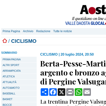
Prima Pagina
Archivio
Redazione
Tutte le notizie
/
CICLISMO
SOMMARIO
CICLISMO
|
20 luglio 2024, 20:50
PRIMA PAGINA
Berta-Pesse-Marti
ALTRI SPORT
argento e bronzo a
ARRAMPICATA
ATLETICA
di Pergine Valsug
ATTUALITÀ
AUTO&MOTO
Condividi
Facebook
X
Print
WhatsApp
Email
BASEBALL
BASKET
La trentina Pergine Valsug
BOCCE