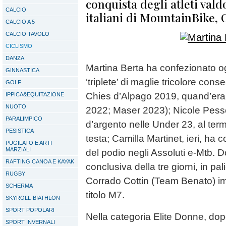
conquista degli atleti val
CALCIO
italiani di MountainBike, 
CALCIO A 5
CALCIO TAVOLO
CICLISMO
DANZA
Martina Berta ha confezionato og
GINNASTICA
‘triplete’ di maglie tricolore conse
GOLF
Chies d’Alpago 2019, quand’era
IPPICA&EQUITAZIONE
NUOTO
2022; Maser 2023); Nicole Pesse
PARALIMPICO
d’argento nelle Under 23, al term
PESISTICA
testa; Camilla Martinet, ieri, ha 
PUGILATO E ARTI
MARZIALI
del podio negli Assoluti e-Mtb. D
RAFTING CANOA E KAYAK
conclusiva della tre giorni, in pali
RUGBY
Corrado Cottin (Team Benato) im
SCHERMA
titolo M7.
SKYROLL-BIATHLON
SPORT POPOLARI
Nella categoria Elite Donne, dopo 
SPORT INVERNALI