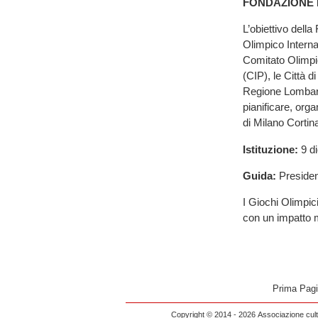
FONDAZIONE 
L’obiettivo dell
Olimpico Interna
Comitato Olimpic
(CIP), le Città 
Regione Lombard
pianificare, orga
di Milano Cortin
Istituzione:
9 d
Guida:
Preside
I Giochi Olimpic
con un impatto 
Prima Pag
Copyright © 2014 - 2026 Associazione cultu