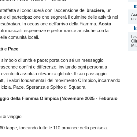
m
 staffetta si concluderà con l’accensione del
braciere
, un
Acq
 e di partecipazione che segnerà il culmine delle attività nel
una
celebration
. In occasione dell’arrivo della Fiamma,
Aosta
l
oli musicali, esperienze e performance artistiche con la
Lav
elle comunità locali.
Oli
Mil
tà e Pace
simbolo di unità e pace; porta con sé un messaggio
rascende confini e differenze, invitando ogni persona a
 evento di assoluta rilevanza globale. Il suo passaggio
atti, i valori fondamentali del movimento Olimpico, incarnando i
icizia, Pace, Speranza e Spirito di Squadra.
iaggio della Fiamma Olimpica (Novembre 2025 - Febbraio
i di viaggio.
60 tappe, toccando tutte le 110 province della penisola.