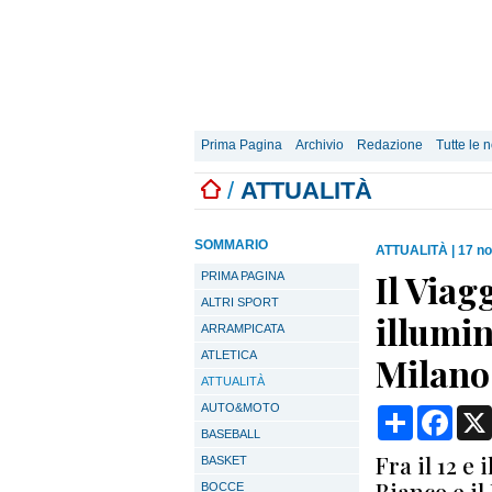
Prima Pagina
Archivio
Redazione
Tutte le n
/
ATTUALITÀ
SOMMARIO
ATTUALITÀ
|
17 n
Il Via
PRIMA PAGINA
ALTRI SPORT
illumin
ARRAMPICATA
ATLETICA
Milano
ATTUALITÀ
AUTO&MOTO
Condividi
Face
BASEBALL
Fra il 12 e
BASKET
Bianco e i
BOCCE