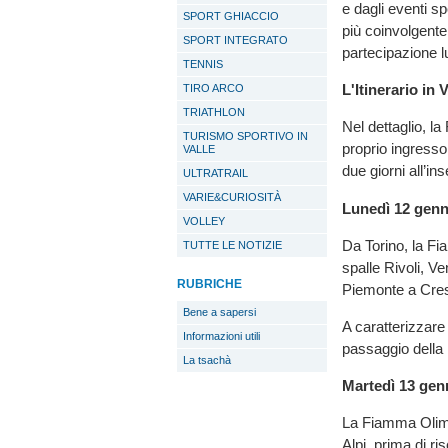
e dagli eventi s
SPORT GHIACCIO
più coinvolgent
SPORT INTEGRATO
partecipazione lu
TENNIS
L'Itinerario in 
TIRO ARCO
TRIATHLON
Nel dettaglio, l
TURISMO SPORTIVO IN
proprio ingresso
VALLE
due giorni all’i
ULTRATRAIL
VARIE&CURIOSITÀ
Lunedì 12 genn
VOLLEY
Da Torino, la Fi
TUTTE LE NOTIZIE
spalle Rivoli, V
RUBRICHE
Piemonte a Cres
Bene a sapersi
A caratterizzare
Informazioni utili
passaggio dell
La tsachà
Martedì 13 gen
La Fiamma Olimp
Alpi, prima di r