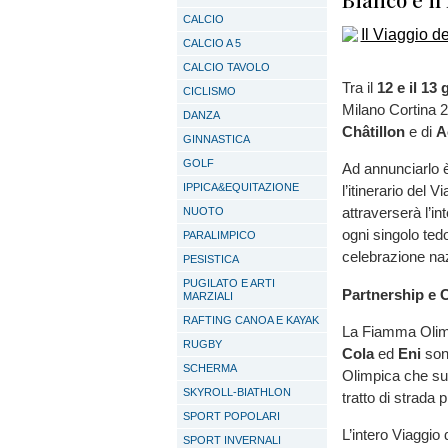
CALCIO
CALCIO A 5
CALCIO TAVOLO
Tra il
12 e il 13
CICLISMO
Milano Cortina 2
DANZA
Châtillon
e di
A
GINNASTICA
GOLF
Ad annunciarlo 
IPPICA&EQUITAZIONE
l’itinerario del
attraverserà l’in
NUOTO
ogni singolo tedo
PARALIMPICO
celebrazione na
PESISTICA
PUGILATO E ARTI
Partnership e 
MARZIALI
RAFTING CANOA E KAYAK
La Fiamma Olim
RUGBY
Cola
ed
Eni
sono
SCHERMA
Olimpica che su
SKYROLL-BIATHLON
tratto di strada 
SPORT POPOLARI
L’intero Viaggio
SPORT INVERNALI