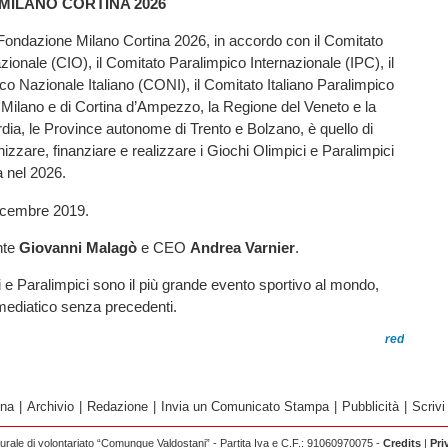
MILANO CORTINA 2026
a Fondazione Milano Cortina 2026, in accordo con il Comitato
zionale (CIO), il Comitato Paralimpico Internazionale (IPC), il
o Nazionale Italiano (CONI), il Comitato Italiano Paralimpico
di Milano e di Cortina d’Ampezzo, la Regione del Veneto e la
ia, le Province autonome di Trento e Bolzano, è quello di
nizzare, finanziare e realizzare i Giochi Olimpici e Paralimpici
a nel 2026.
icembre 2019.
nte
Giovanni Malagò
e CEO
Andrea Varnier
.
i e Paralimpici sono il più grande evento sportivo al mondo,
mediatico senza precedenti.
red
ina
|
Archivio
|
Redazione
|
Invia un Comunicato Stampa
|
Pubblicità
|
Scrivi
rale di volontariato “Comunque Valdostani” - Partita Iva e C.F.: 91060970075 -
Credits
|
Pri