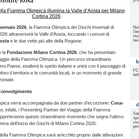
(Fo
 gennaio 2026
, la Fiamma Olimpica dei Giochi Invernali di
Nuo
Se
026 attraverserà la Valle d’Aosta, toccando i comuni di
nuo
lav
osta
e le due vette più alte della Regione.
è la
Fondazione Milano Cortina 2026
, che ha presentato
 Viaggio della Fiamma Olimpica. Un percorso straordinario
l
tero Paese, esalterà lo spirito italiano e unirà con il passaggio di
FC 
foro il territorio e le comunità locali, in un momento di grande
tet
zionale.
Coinvolgimento
pica verrà accompagnata da due partner d’eccezione:
Coca-
d
, infatti, i Presenting Partner del Viaggio della Fiamma
Sai
pporteranno questo straordinario momento che segna l’ultimo
spo
viv
prima dell’inizio dei Giochi di Milano Cortina 2026.
pri
 della Fiamma Olimpica sarà arricchito proprio dalle attivazioni