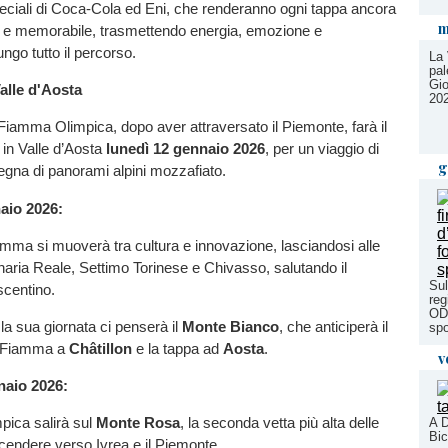
peciali di Coca-Cola ed Eni, che renderanno ogni tappa ancora
m
e e memorabile, trasmettendo energia, emozione e
ngo tutto il percorso.
La 
pal
Gio
Valle d'Aosta
20
a Fiamma Olimpica, dopo aver attraversato il Piemonte, farà il
 in Valle d’Aosta
lunedì 12 gennaio 2026
, per un viaggio di
g
nsegna di panorami alpini mozzafiato.
aio 2026:
amma si muoverà tra cultura e innovazione, lasciandosi alle
enaria Reale, Settimo Torinese e Chivasso, salutando il
Sul
centino.
reg
ODV
 la sua giornata ci penserà il
Monte Bianco
, che anticiperà il
spo
a Fiamma a
Châtillon
e la tappa ad
Aosta
.
v
naio 2026:
ica salirà sul
Monte Rosa
, la seconda vetta più alta delle
A D
Bic
iscendere verso Ivrea e il Piemonte.