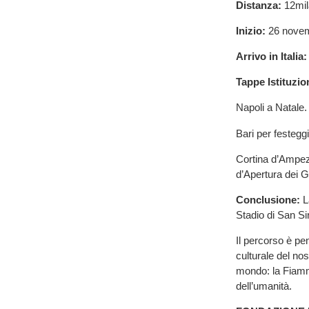
Distanza:
12mila
Inizio:
26 novemb
Arrivo in Italia:
Tappe Istituzion
Napoli a Natale.
Bari per festegg
Cortina d’Ampezz
d’Apertura dei G
Conclusione:
L
Stadio di San Si
Il percorso è p
culturale del n
mondo: la Fiamm
dell’umanità.