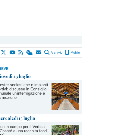
Archivio
Mobile
REVE
iovedì 23 luglio
estre scolastiche e impianti
rtivi: discusse in Consiglio
unale un'interrogazione e
a mozione
ercoledì 15 luglio
 Châtillon e di Aosta, il Monte
un in campo per il Vertical
Chanté e una raccolta fondi