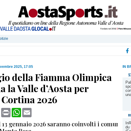
otizie
ovembre 2025, 17:05
IN B
ggio della Fiamma Olimpica
g
Pal
a la Valle d’Aosta per
spo
com
un
 Cortina 2026
book
X
Print
WhatsApp
Email
m
 il 13 gennaio 2026 saranno coinvolti i comuni di
InR
du 
l Monte Rosa