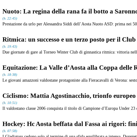
Nuoto: La regina della rana fa il botto a Saronn
(h. 22:45)
Prestazione da urlo per Alessandra Siddi dell’Aosta Nuoto ASD: prima nei 50 
Ritmica: un successo e un terzo posto per il Club
(h. 19:43)
Due giornate di gare al Torneo Winter Club di ginnastica ritmica: vittoria ne
Equitazione: La Valle d’Aosta alla Coppa delle 
(h. 18:38)
Le giovani amazzoni valdostane protagoniste alla Fieracavalli di Verona: sesto 
Ciclismo: Mattia Agostinacchio, trionfo europeo
(h. 10:51)
Il valdostano classe 2006 conquista il titolo di Campione d’Europa Under 23 di
Hockey: Hc Aosta beffata dal Fassa ai rigori: fin
(h. 07:58)
I Gladiators cedono solo al termine di una sfida equilibrata e intensa. Doppie