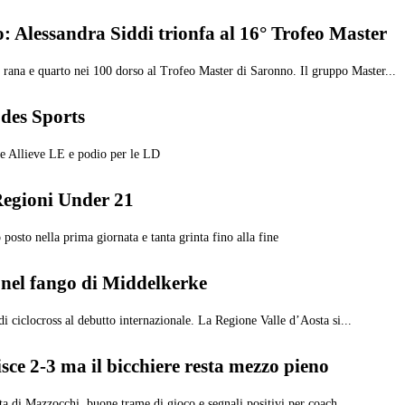
o: Alessandra Siddi trionfa al 16° Trofeo Master
rana e quarto nei 100 dorso al Trofeo Master di Saronno. Il gruppo Master...
 des Sports
lle Allieve LE e podio per le LD
Regioni Under 21
posto nella prima giornata e tanta grinta fino alla fine
 nel fango di Middelkerke
 ciclocross al debutto internazionale. La Regione Valle d’Aosta si...
isce 2-3 ma il bicchiere resta mezzo pieno
tta di Mazzocchi, buone trame di gioco e segnali positivi per coach...