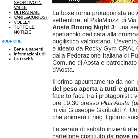
SPORTIVO IN
VALLE
La boxe torna protagonista ad 
ULTRATRAIL
VARIE&CURIOSITÀ
settembre, al PalaMiozzi di Via
VOLLEY
Aosta Boxing Night 3
: una se
TUTTE LE
NOTIZIE
spettacolo dedicata alla promo
pugilistico valdostano. L’even
RUBRICHE
e ideato da Rocky Gym CRAL C
Bene a sapersi
Informazioni utili
dalla Federazione Italiana di Pu
La tsachà
Comune di Aosta e patrocinato 
d’Aosta.
Il primo appuntamento da non 
del peso aperta a tutti e grat
face to face tra i protagonisti:
ore 19.30 presso
Plus Aosta (gi
in via Giuseppe Garibaldi 7. Un
che animerà il ring il giorno su
La serata di sabato inizierà all
cartellone costituito da
nove in