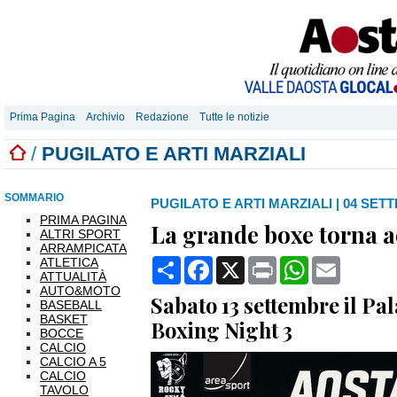
Prima Pagina
Archivio
Redazione
Tutte le notizie
/
PUGILATO E ARTI MARZIALI
SOMMARIO
PUGILATO E ARTI MARZIALI
|
04 SETT
PRIMA PAGINA
La grande boxe torna a
ALTRI SPORT
ARRAMPICATA
ATLETICA
Condividi
Facebook
X
Print
WhatsApp
Email
ATTUALITÀ
AUTO&MOTO
Sabato 13 settembre il Pa
BASEBALL
BASKET
Boxing Night 3
BOCCE
CALCIO
CALCIO A 5
CALCIO
TAVOLO