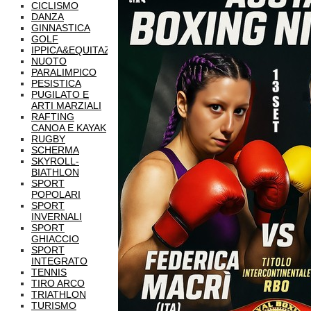
CICLISMO
DANZA
GINNASTICA
GOLF
IPPICA&EQUITAZIONE
NUOTO
PARALIMPICO
PESISTICA
PUGILATO E
ARTI MARZIALI
RAFTING
CANOA E KAYAK
RUGBY
SCHERMA
SKYROLL-
BIATHLON
SPORT
POPOLARI
SPORT
INVERNALI
SPORT
GHIACCIO
SPORT
INTEGRATO
TENNIS
TIRO ARCO
TRIATHLON
TURISMO