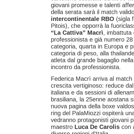
giovani promesse e talenti affe
della serata sarà il match valido
intercontinentale RBO
(sigla
Pitois), che opporrà la fuoricl
“La Cattiva” Macrì
, imbattuta 
professionista e già numero 28
categoria, quarta in Europa e pr
categoria di peso, alla thailan
atleta dal grande bagaglio nell
incontro da professionista.
Federica Macrì arriva al match 
crescita vertiginoso: reduce da
italiana e da sessioni di allena
brasiliana, la 25enne aostana s
nuova pagina della boxe valdosta
ring del PalaMiozzi ospiterà una
vedranno protagonisti giovani pug
maestro
Luca De Carolis
con 
diverse regioni d’Italia.