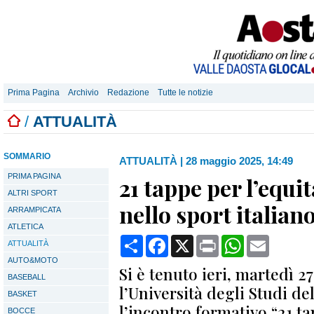
Prima Pagina
Archivio
Redazione
Tutte le notizie
/
ATTUALITÀ
SOMMARIO
ATTUALITÀ
|
28 maggio 2025, 14:49
PRIMA PAGINA
21 tappe per l’equi
ALTRI SPORT
nello sport italian
ARRAMPICATA
ATLETICA
Condividi
Facebook
X
Print
WhatsApp
Email
ATTUALITÀ
AUTO&MOTO
Si è tenuto ieri, martedì 
BASEBALL
l’Università degli Studi de
BASKET
l’incontro formativo “21 ta
BOCCE