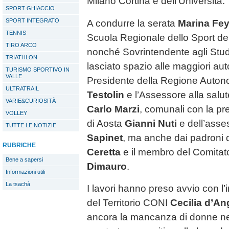
Milano Cortina e dell’Università.
SPORT GHIACCIO
SPORT INTEGRATO
A condurre la serata
Marina Fe
TENNIS
Scuola Regionale dello Sport de
TIRO ARCO
nonché Sovrintendente agli Stud
TRIATHLON
lasciato spazio alle maggiori autor
TURISMO SPORTIVO IN
VALLE
Presidente della Regione Auton
ULTRATRAIL
Testolin
e l’Assessore alla salute
VARIE&CURIOSITÀ
Carlo Marzi
, comunali con la pr
VOLLEY
di Aosta
Gianni Nuti
e dell’asse
TUTTE LE NOTIZIE
Sapinet
, ma anche dai padroni di
RUBRICHE
Ceretta
e il membro del Comitat
Bene a sapersi
Dimauro
.
Informazioni utili
La tsachà
I lavori hanno preso avvio con l’i
del Territorio CONI
Cecilia d’An
ancora la mancanza di donne nelle