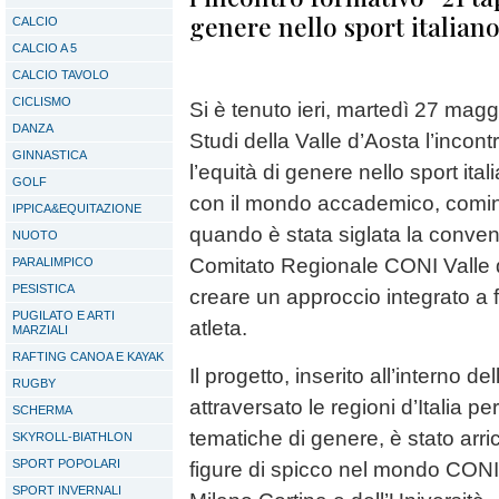
genere nello sport italiano
CALCIO
CALCIO A 5
CALCIO TAVOLO
CICLISMO
Si è tenuto ieri, martedì 27 magg
DANZA
Studi della Valle d’Aosta l’incon
GINNASTICA
l’equità di genere nello sport ita
GOLF
con il mondo accademico, cominc
IPPICA&EQUITAZIONE
quando è stata siglata la conven
NUOTO
Comitato Regionale CONI Valle d
PARALIMPICO
PESISTICA
creare un approccio integrato a 
PUGILATO E ARTI
atleta.
MARZIALI
RAFTING CANOA E KAYAK
Il progetto, inserito all’interno 
RUGBY
attraversato le regioni d’Italia p
SCHERMA
tematiche di genere, è stato arric
SKYROLL-BIATHLON
SPORT POPOLARI
figure di spicco nel mondo CONI
SPORT INVERNALI