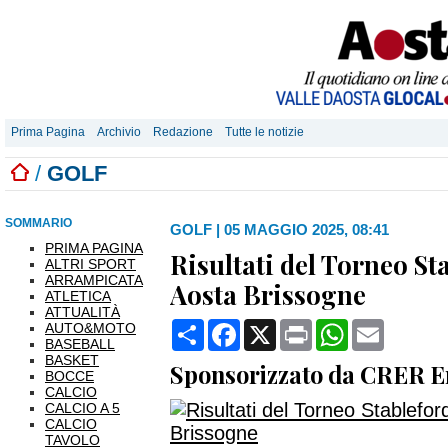
Prima Pagina
Archivio
Redazione
Tutte le notizie
/
GOLF
SOMMARIO
GOLF
|
05 MAGGIO 2025, 08:41
PRIMA PAGINA
Risultati del Torneo St
ALTRI SPORT
ARRAMPICATA
Aosta Brissogne
ATLETICA
ATTUALITÀ
Condividi
Facebook
X
Print
WhatsApp
Email
AUTO&MOTO
BASEBALL
BASKET
Sponsorizzato da CRER En
BOCCE
CALCIO
CALCIO A 5
CALCIO
TAVOLO