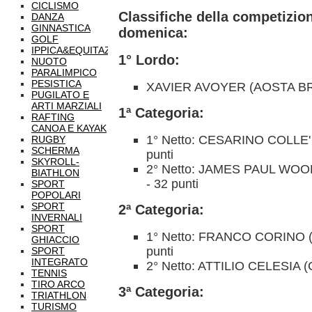
CICLISMO
Classifiche della competizion
DANZA
GINNASTICA
domenica:
GOLF
IPPICA&EQUITAZIONE
1° Lordo:
NUOTO
PARALIMPICO
PESISTICA
XAVIER AVOYER (AOSTA BRI
PUGILATO E
ARTI MARZIALI
1ª Categoria:
RAFTING
CANOA E KAYAK
1° Netto: CESARINO COLLE
RUGBY
SCHERMA
punti
SKYROLL-
2° Netto: JAMES PAUL WO
BIATHLON
- 32 punti
SPORT
POPOLARI
SPORT
2ª Categoria:
INVERNALI
SPORT
1° Netto: FRANCO CORINO 
GHIACCIO
punti
SPORT
INTEGRATO
2° Netto: ATTILIO CELESIA (
TENNIS
TIRO ARCO
3ª Categoria:
TRIATHLON
TURISMO