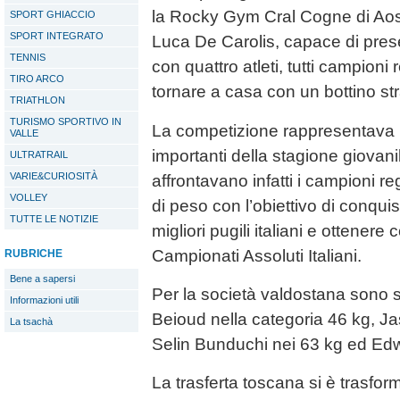
la Rocky Gym Cral Cogne di Aos
SPORT GHIACCIO
SPORT INTEGRATO
Luca De Carolis, capace di pres
TENNIS
con quattro atleti, tutti campioni r
TIRO ARCO
tornare a casa con un bottino str
TRIATHLON
TURISMO SPORTIVO IN
La competizione rappresentava 
VALLE
importanti della stagione giovanile
ULTRATRAIL
VARIE&CURIOSITÀ
affrontavano infatti i campioni re
VOLLEY
di peso con l’obiettivo di conquis
TUTTE LE NOTIZIE
migliori pugili italiani e ottenere 
Campionati Assoluti Italiani.
RUBRICHE
Bene a sapersi
Per la società valdostana sono s
Informazioni utili
Beioud nella categoria 46 kg, Ja
La tsachà
Selin Bunduchi nei 63 kg ed Ed
La trasferta toscana si è trasform