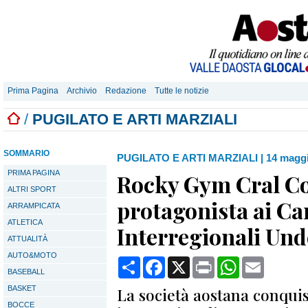
Prima Pagina
Archivio
Redazione
Tutte le notizie
/
PUGILATO E ARTI MARZIALI
SOMMARIO
PUGILATO E ARTI MARZIALI
|
14 maggi
PRIMA PAGINA
Rocky Gym Cral C
ALTRI SPORT
protagonista ai C
ARRAMPICATA
ATLETICA
Interregionali Und
ATTUALITÀ
AUTO&MOTO
Condividi
Facebook
X
Print
WhatsApp
Email
BASEBALL
BASKET
La società aostana conquist
BOCCE