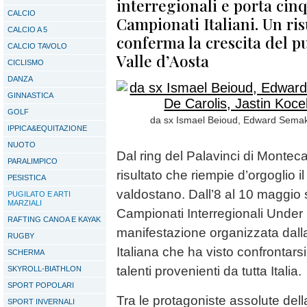
interregionali e porta cinq
CALCIO
Campionati Italiani. Un ris
CALCIO A 5
conferma la crescita del p
CALCIO TAVOLO
Valle d’Aosta
CICLISMO
DANZA
GINNASTICA
GOLF
da sx Ismael Beioud, Edward Semaku
IPPICA&EQUITAZIONE
NUOTO
Dal ring del Palavinci di Monteca
PARALIMPICO
risultato che riempie d’orgoglio 
PESISTICA
valdostano. Dall’8 al 10 maggio si 
PUGILATO E ARTI
MARZIALI
Campionati Interregionali Under 1
RAFTING CANOA E KAYAK
manifestazione organizzata dall
RUGBY
Italiana che ha visto confrontarsi 
SCHERMA
talenti provenienti da tutta Italia.
SKYROLL-BIATHLON
SPORT POPOLARI
Tra le protagoniste assolute dell
SPORT INVERNALI