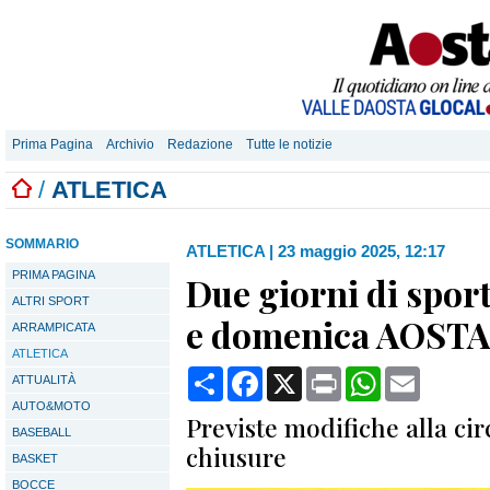
Prima Pagina
Archivio
Redazione
Tutte le notizie
/
ATLETICA
SOMMARIO
ATLETICA
|
23 maggio 2025, 12:17
PRIMA PAGINA
Due giorni di sport
ALTRI SPORT
e domenica AOSTA
ARRAMPICATA
ATLETICA
Condividi
Facebook
X
Print
WhatsApp
Email
ATTUALITÀ
AUTO&MOTO
Previste modifiche alla cir
BASEBALL
chiusure
BASKET
BOCCE