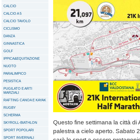
CALCIO
CALCIO A 5
CALCIO TAVOLO
CICLISMO
DANZA
GINNASTICA
GOLF
IPPICA&EQUITAZIONE
NUOTO
PARALIMPICO
PESISTICA
PUGILATO E ARTI
MARZIALI
RAFTING CANOA E KAYAK
RUGBY
SCHERMA
Questo fine settimana la città di
SKYROLL-BIATHLON
palestra a cielo aperto. Sabato
SPORT POPOLARI
SPORT INVERNALI
sarà lo sport a essere protagonis