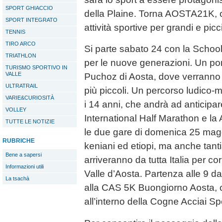
SPORT GHIACCIO
della Plaine. Torna AOSTA21K, 
SPORT INTEGRATO
attività sportive per grandi e picc
TENNIS
TIRO ARCO
Si parte sabato 24 con la Schoo
TRIATHLON
per le nuove generazioni. Un po
TURISMO SPORTIVO IN
VALLE
Puchoz di Aosta, dove verranno a
ULTRATRAIL
più piccoli. Un percorso ludico-mo
VARIE&CURIOSITÀ
i 14 anni, che andrà ad anticip
VOLLEY
International Half Marathon e l
TUTTE LE NOTIZIE
le due gare di domenica 25 maggi
RUBRICHE
keniani ed etiopi, ma anche tant
Bene a sapersi
arriveranno da tutta Italia per co
Informazioni utili
Valle d’Aosta. Partenza alle 9 d
La tsachà
alla CAS 5K Buongiorno Aosta, 
all’interno della Cogne Acciai Sp