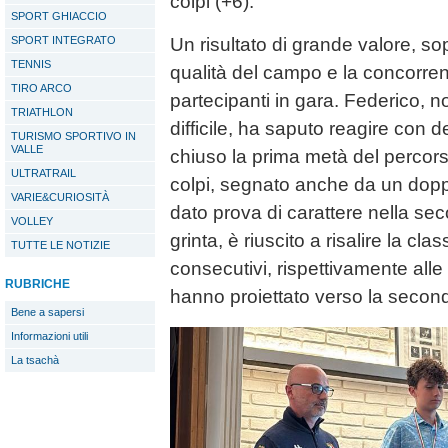
colpi (+6).
SPORT GHIACCIO
SPORT INTEGRATO
Un risultato di grande valore, so
TENNIS
qualità del campo e la concorren
TIRO ARCO
partecipanti in gara. Federico, n
TRIATHLON
difficile, ha saputo reagire con
TURISMO SPORTIVO IN
VALLE
chiuso la prima metà del percors
ULTRATRAIL
colpi, segnato anche da un dopp
VARIE&CURIOSITÀ
dato prova di carattere nella se
VOLLEY
grinta, è riuscito a risalire la cla
TUTTE LE NOTIZIE
consecutivi, rispettivamente all
RUBRICHE
hanno proiettato verso la second
Bene a sapersi
Informazioni utili
La tsachà