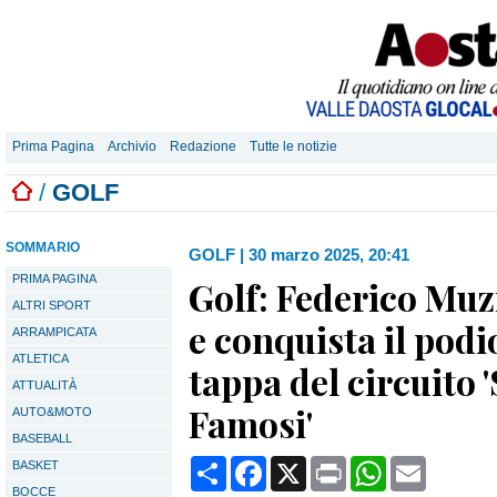
Prima Pagina
Archivio
Redazione
Tutte le notizie
/
GOLF
SOMMARIO
GOLF
|
30 marzo 2025, 20:41
PRIMA PAGINA
Golf: Federico Muzi
ALTRI SPORT
e conquista il podi
ARRAMPICATA
ATLETICA
tappa del circuito
ATTUALITÀ
Famosi'
AUTO&MOTO
BASEBALL
Condividi
Facebook
X
Print
WhatsApp
Email
BASKET
BOCCE