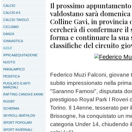
Il prossimo appuntamento 
CALCIO
valdostano sarà domenica 6
CALCIO A 5
Colline Gavi, in provincia 
CALCIO TAVOLO
cercherà di confermare il 
CICLISMO
DANZA
forma e continuare la sua 
GINNASTICA
classifiche del circuito gio
GOLF
IPPICA&EQUITAZIONE
NUOTO
PARALIMPICO
Federico Muzi Falconi, giovane 
PESISTICA
subito impressionato nella prima 
PUGILATO E ARTI
MARZIALI
"Saranno Famosi", disputata do
RAFTING CANOA E KAYAK
prestigioso Royal Park I Roveri di
RUGBY
Torino. Il 14enne, tesserato per 
SCHERMA
Brissogne, ha conquistato un me
SKYROLL-BIATHLON
SPORT POPOLARI
categoria Under 14, chiudendo il
SPORT INVERNALI