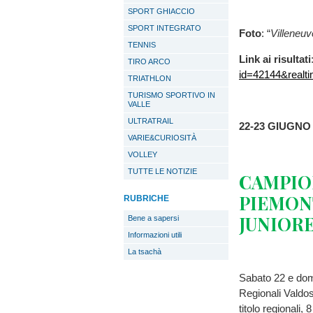
SPORT GHIACCIO
SPORT INTEGRATO
Foto
: “
Villeneuv
TENNIS
Link
ai
risultati
TIRO ARCO
id=42144&realt
TRIATHLON
TURISMO SPORTIVO IN
VALLE
ULTRATRAIL
22-23
GIUGNO
VARIE&CURIOSITÀ
VOLLEY
TUTTE LE NOTIZIE
CAMPIO
PIEMON
RUBRICHE
JUNIOR
Bene a sapersi
Informazioni utili
La tsachà
Sabato 22 e dome
Regionali Valdos
titolo regionali,