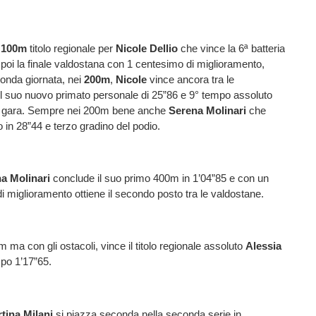
i
100m
titolo regionale per
Nicole
Dellio
che vince la 6ª batteria
 poi la finale valdostana con 1 centesimo di miglioramento,
onda giornata, nei
200m
,
Nicole
vince ancora tra le
il suo nuovo primato personale di 25”86 e 9° tempo assoluto
 in gara. Sempre nei 200m bene anche
Serena Molinari
che
do in 28”44 e terzo gradino del podio.
a Molinari
conclude il suo primo 400m in 1’04”85 e con un
 miglioramento ottiene il secondo posto tra le valdostane.
ma con gli ostacoli, vince il titolo regionale assoluto
Alessia
mpo 1’17”65.
tina Milani
si piazza seconda nella seconda serie in