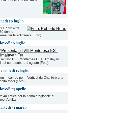
diali Under 20 con l'Italia
unedì 20 luglio
caPink: oltre
250 donne
ieme per la solidarietà (Foto)
iovedì 16 luglio
sentato l'VIII Monterosa EST Himalayan
il, si corre sabato 1 agosto (Foto)
ercoledì 15 luglio
un in campo per il Vertical du Chanté e una
colta fondi (Foto)
iovedì 23 aprile
re 400 atleti per la prima stagionale di
rée Vertikal
artedì 31 marzo