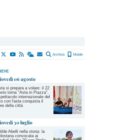
Archivio
Mobile
REVE
iovedì 06 agosto
ta si prepara a volare: il 22
sto torna "Asta in Piazza",
spettacolo internazionale del
to con l'asta conquista il
re della città
iovedì 30 luglio
ilde Abelli nella storia: la
dostana convocata ai