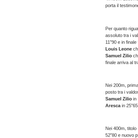
porta il testimon
Per quanto riguar
assoluto tra i v
11”90 e in finale
Louis
Leone
ch
Samuel
Zilio
ch
finale arriva al 
Nei 200m, prima
posto tra i vald
Samuel Zilio
in
Aresca
in 25”65
Nei 400m, titolo
52”80 e nuovo p