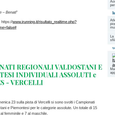
Aos
per
e
–
Benati
”
l
Atl
: https://
www.irunning.it/risultato_realtime.php?
pio
ime=false#
mul
La 
sfi
v
NATI
REGIONALI
VALDOSTANI
E
Mar
TESI
INDIVIDUALI
ASSOLUTI
e
app
ES
-
VERCELLI
nica 23 sulla pista di Vercelli si sono svolti i Campionati
tani e Piemontesi per le categorie assolute. Un totale di 15
 8 al femminile e 7 al maschile.