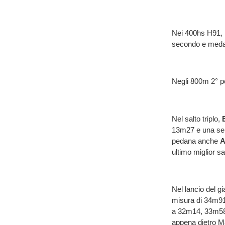
Nei 400hs H91,
secondo e medag
Negli 800m 2° p
Nel salto triplo,
13m27 e una ser
pedana anche
A
ultimo miglior s
Nel lancio del gi
misura di 34m91 
a 32m14, 33m58
appena dietro M