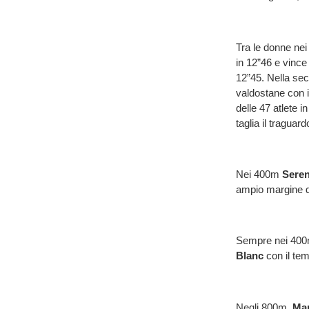
Tra le donne ne
in 12”46 e vince
12”45. Nella sec
valdostane con 
delle 47 atlete
taglia il traguar
Nei 400m
Seren
ampio margine di
Sempre nei 400m 
Blanc
con il te
Negli 800m,
Mar