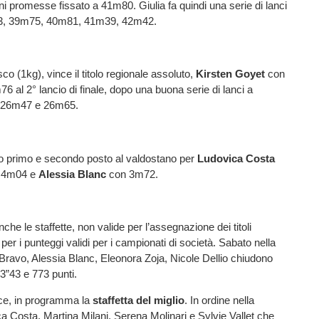
ani promesse fissato a 41m80. Giulia fa quindi una serie di lanci
3, 39m75, 40m81, 41m39, 42m42.
sco (1kg), vince il titolo regionale assoluto,
Kirsten Goyet
con
6 al 2° lancio di finale, dopo una buona serie di lanci a
 26m47 e 26m65.
go primo e secondo posto al valdostano per
Ludovica Costa
i 4m04 e
Alessia Blanc
con 3m72.
he le staffette, non valide per l’assegnazione dei titoli
i per i punteggi validi per i campionati di società. Sabato nella
Bravo, Alessia Blanc, Eleonora Zoja, Nicole Dellio chiudono
53”43 e 773 punti.
ce, in programma la
staffetta
del
miglio
. In ordine nella
 Costa, Martina Milani, Serena Molinari e Sylvie Vallet che