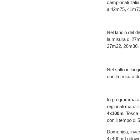
campionati itali
a 42m75, 41m7
Nel lancio del di
la misura di 27m7
27m22, 26m36,
Nel salto in lun
con la misura d
In programma anc
regionali ma util
4x100m
, Tosca 
con il tempo di 
Domenica, inve
4x400m Ludovica