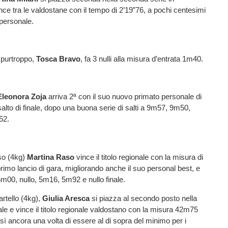
e tra le valdostane con il tempo di 2’19”76, a pochi centesimi
personale.
, purtroppo,
Tosca
Bravo
, fa 3 nulli alla misura d’entrata 1m40.
Eleonora Zoja
arriva 2ª con il suo nuovo primato personale di
salto di finale, dopo una buona serie di salti a 9m57, 9m50,
52.
so (4kg)
Martina Raso
vince il titolo regionale con la misura di
rimo lancio di gara, migliorando anche il suo personal best, e
6m00, nullo, 5m16, 5m92 e nullo finale.
artello (4kg),
Giulia Aresca
si piazza al secondo posto nella
ale e vince il titolo regionale valdostano con la misura 42m75
 ancora una volta di essere al di sopra del minimo per i