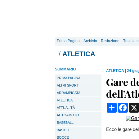
Prima Pagina
Archivio
Redazione
Tutte le n
/
ATLETICA
SOMMARIO
ATLETICA
|
24 giu
Gare de
PRIMA PAGINA
ALTRI SPORT
dell'At
ARRAMPICATA
ATLETICA
Condividi
Face
ATTUALITÀ
AUTO&MOTO
BASEBALL
Ecco le gare del
BASKET
BOCCE