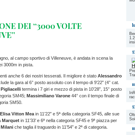
Mon
IONE
DEI
“3000
VOLTE
l
UVE”
Bec
1.
ins
g
gno, al campo sportivo di Villeneuve, è andata in scena la
ei 3000m in pista.
Pre
Tra
esenti anche 6 dei nostri tesserati. Il migliore è stato
Alessandro
ude la gara al 6° posto assoluto con il tempo di 9’22” (4° cat.
m
Pigliacelli
termina i 7 giri e mezzo di pista in 10’28”, 15° posto
InR
ategoria SM45;
Massimiliano Varone
44° con il tempo finale di
rac
egoria SM50.
g
Elisa Vitton Mea
in 11’22” e 5ª della categoria SF45, alle sue
Olt
Soi
a Marquet
in 11’33’ e 6ª nella categoria SF45 e 9ª piazza per
 Milani
che taglia il traguardo in 11’54” e 2ª di categoria.
m