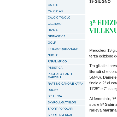
19
GIUGNO
CALCIO
CALCIO A 5
CALCIO TAVOLO
3ª
EDIZ
CICLISMO
VILLEN
DANZA
GINNASTICA
GOLF
IPPICA&EQUITAZIONE
Mercoledì 19 giu
NUOTO
terza edizione d
PARALIMPICO
Tra gli atleti pr
PESISTICA
Benati
che concl
PUGILATO E ARTI
SM40).
Daniele 
MARZIALI
finale e 2° di c
RAFTING CANOA E KAYAK
11’35” e 7° cat
RUGBY
SCHERMA
Al femminile, 7ª
SKYROLL-BIATHLON
spalle 8ª
Sabin
SPORT POPOLARI
l’allieva
Martina
SPORT INVERNALI