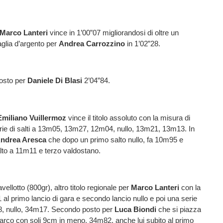
Marco Lanteri
vince in 1’00”07 migliorandosi di oltre un
lia d’argento per
Andrea Carrozzino
in 1’02”28.
osto per
Daniele
Di
Blasi
2’04”84.
Emiliano
Vuillermoz
vince il titolo assoluto con la misura di
ie di salti a 13m05, 13m27, 12m04, nullo, 13m21, 13m13. In
ndrea
Aresca
che dopo un primo salto nullo, fa 10m95 e
alto a 11m11 e terzo valdostano.
avellotto (800gr), altro titolo regionale per
Marco
Lanteri
con la
al primo lancio di gara e secondo lancio nullo e poi una serie
, nullo, 34m17. Secondo posto per
Luca Biondi
che si piazza
arco con soli 9cm in meno, 34m82, anche lui subito al primo