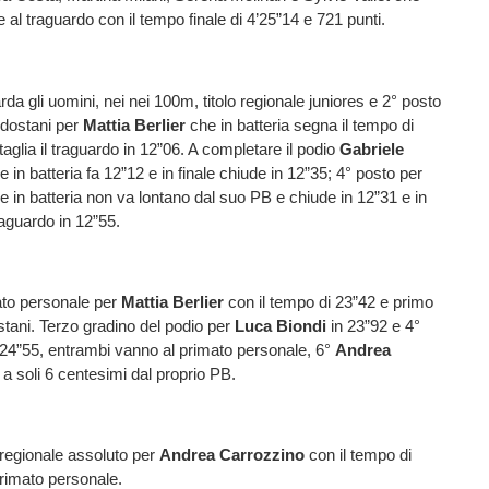
e al traguardo con il tempo finale di 4’25”14 e 721 punti.
da gli uomini, nei nei 100m, titolo regionale juniores e 2° posto
aldostani per
Mattia Berlier
che in batteria segna il tempo di
 taglia il traguardo in 12”06. A completare il podio
Gabriele
e in batteria fa 12”12 e in finale chiude in 12”35; 4° posto per
e in batteria non va lontano dal suo PB e chiude in 12”31 e in
traguardo in 12”55.
to personale per
Mattia
Berlier
con il tempo di 23”42 e primo
ostani. Terzo gradino del podio per
Luca Biondi
in 23”92 e 4°
 24”55, entrambi vanno al primato personale, 6°
Andrea
 a soli 6 centesimi dal proprio PB.
 regionale assoluto per
Andrea
Carrozzino
con il tempo di
rimato personale.