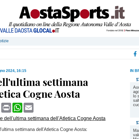
otizie
gno 2024, 16:15
IN B
ll'ultima settimana
g
Aos
letica Cogne Aosta
ago
lo 
sal
book
X
Print
WhatsApp
Email
cuo
g
l'ultima settimana dell'Atletica Cogne Aosta:
Mat
val