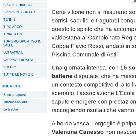
La
SPORT GHIACCIO
Certe vittorie non si misurano so
SPORT INTEGRATO
sorrisi, sacrifici e traguardi con
TENNIS
TIRO ARCO
questo lo spirito che ha accomp
TRIATHLON
valdostana al Campionato Regio
TURISMO SPORTIVO IN
Coppa Flavio Rossi, andato in s
VALLE
ULTRATRAIL
Piscina Comunale di Asti.
VARIE&CURIOSITÀ
Una giornata intensa, con
15 so
VOLLEY
TUTTE LE NOTIZIE
batterie
disputate, che ha messo a
un contesto competitivo di alto li
RUBRICHE
scenario, l’associazione L’Ecole
Bene a sapersi
saputo emergere con prestazioni
Informazioni utili
raccogliendo risultati che vanno 
La tsachà
A bordo vasca, l’orgoglio è palpab
Valentina Canesso
non nascond