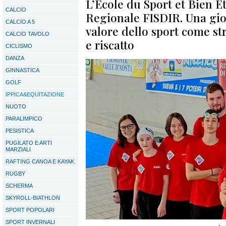
L’Ecole du Sport et Bien Ê
CALCIO
Regionale FISDIR. Una gio
CALCIO A 5
valore dello sport come s
CALCIO TAVOLO
e riscatto
CICLISMO
DANZA
GINNASTICA
GOLF
IPPICA&EQUITAZIONE
NUOTO
PARALIMPICO
PESISTICA
PUGILATO E ARTI
MARZIALI
RAFTING CANOA E KAYAK
RUGBY
SCHERMA
SKYROLL-BIATHLON
SPORT POPOLARI
SPORT INVERNALI