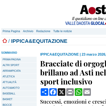
Prima Pagina
Archivio
Redazione
Tutte le notizie
/
IPPICA&EQUITAZIONE
SOMMARIO
IPPICA&EQUITAZIONE
|
23 marzo 2026,
PRIMA PAGINA
Bracciate di orgogl
ALTRI SPORT
brillano ad Asti ne
ARRAMPICATA
ATLETICA
sport inclusivo
ATTUALITÀ
AUTO&MOTO
Condividi
Facebook
X
Print
WhatsApp
Email
BASEBALL
BASKET
Successi, emozioni e cresci
BOCCE