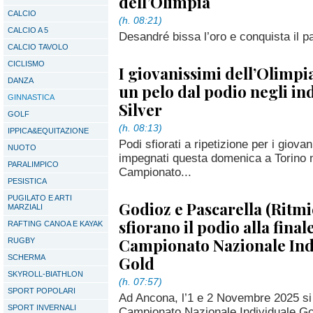
dell’Olimpia
CALCIO
(h. 08:21)
CALCIO A 5
Desandré bissa l’oro e conquista il p
CALCIO TAVOLO
CICLISMO
I giovanissimi dell’Olimpi
DANZA
un pelo dal podio negli in
GINNASTICA
Silver
GOLF
(h. 08:13)
IPPICA&EQUITAZIONE
Podi sfiorati a ripetizione per i giovan
NUOTO
impegnati questa domenica a Torino 
PARALIMPICO
Campionato...
PESISTICA
PUGILATO E ARTI
Godioz e Pascarella (Ritm
MARZIALI
sfiorano il podio alla final
RAFTING CANOA E KAYAK
Campionato Nazionale Ind
RUGBY
Gold
SCHERMA
SKYROLL-BIATHLON
(h. 07:57)
SPORT POPOLARI
Ad Ancona, l’1 e 2 Novembre 2025 si s
SPORT INVERNALI
Campionato Nazionale Individuale Gol