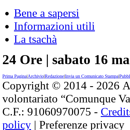
Bene a sapersi
Informazioni utili
La tsachà
24 Ore
|
sabato 16 ma
Prima Pagina
|
Archivio
|
Redazione
|
Invia un Comunicato Stampa
|
Pubbl
Copyright © 2014 - 2026 As
volontariato “Comunque Vald
C.F.: 91060970075 -
Credit
policy
|
Preferenze privacy