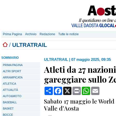
Prima Pagina
Archivio
Redazione
Tutte le notizie
/
ULTRATRAIL
SOMMARIO
ULTRATRAIL
|
07 maggio 2025, 09:35
PRIMA PAGINA
Atleti da 27 nazioni
ALTRI SPORT
gareggiare sullo Z
ARRAMPICATA
ATLETICA
Condividi
Facebook
X
Print
WhatsApp
Email
ATTUALITÀ
AUTO&MOTO
Sabato 17 maggio le World 
BASEBALL
Valle d’Aosta
BASKET
BOCCE