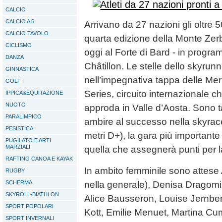
CALCIO
CALCIO A 5
Arrivano da 27 nazioni gli oltre 500
CALCIO TAVOLO
quarta edizione della Monte Zer
CICLISMO
oggi al Forte di Bard - in prog
DANZA
Châtillon. Le stelle dello skyrun
GINNASTICA
nell’impegnativa tappa delle Mer
GOLF
Series, circuito internazionale ch
IPPICA&EQUITAZIONE
NUOTO
approda in Valle d’Aosta. Sono ta
PARALIMPICO
ambire al successo nella skyrace
PESISTICA
metri D+), la gara più important
PUGILATO E ARTI
MARZIALI
quella che assegnerà punti per l
RAFTING CANOA E KAYAK
In ambito femminile sono attese
RUGBY
SCHERMA
nella generale), Denisa Dragomi
SKYROLL-BIATHLON
Alice Bausseron, Louise Jernber
SPORT POPOLARI
Kott, Emilie Menuet, Martina Cu
SPORT INVERNALI