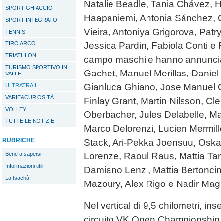
Natalie Beadle, Tania Chávez, 
SPORT GHIACCIO
Haapaniemi, Antonia Sánchez, G
SPORT INTEGRATO
Vieira, Antoniya Grigorova, Patr
TENNIS
TIRO ARCO
Jessica Pardin, Fabiola Conti e
TRIATHLON
campo maschile hanno annuncia
TURISMO SPORTIVO IN
Gachet, Manuel Merillas, Daniel
VALLE
Gianluca Ghiano, Jose Manuel 
ULTRATRAIL
VARIE&CURIOSITÀ
Finlay Grant, Martin Nilsson, C
VOLLEY
Oberbacher, Jules Delabelle, Ma
TUTTE LE NOTIZIE
Marco Delorenzi, Lucien Mermil
RUBRICHE
Stack, Ari-Pekka Joensuu, Oska
Bene a sapersi
Lorenze, Raoul Raus, Mattia Tan
Informazioni utili
Damiano Lenzi, Mattia Bertoncini
La tsachà
Mazoury, Alex Rigo e Nadir Mag
Nel vertical di 9,5 chilometri, in
circuito VK Open Championship, 