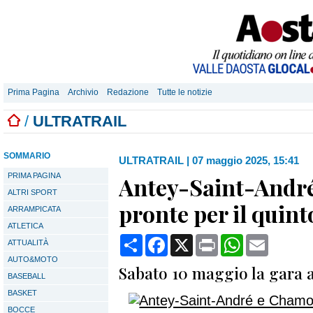
Prima Pagina
Archivio
Redazione
Tutte le notizie
/
ULTRATRAIL
SOMMARIO
ULTRATRAIL
|
07 maggio 2025, 15:41
PRIMA PAGINA
Antey-Saint-Andr
ALTRI SPORT
pronte per il quint
ARRAMPICATA
ATLETICA
Condividi
Facebook
X
Print
WhatsApp
Email
ATTUALITÀ
AUTO&MOTO
Sabato 10 maggio la gara a 
BASEBALL
BASKET
BOCCE