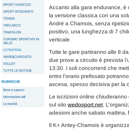
SPORT GHIACCIO
Accanto alla gara endurance, è c
SPORT INTEGRATO
la versione classica con una sol
TENNIS
André a Chamois, senza ripetizioni
TIRO ARCO
positivo, una lunghezza di 7 chi
TRIATHLON
verticale.
TURISMO SPORTIVO IN
VALLE
ULTRATRAIL
Tutte le gare partiranno alle 8 d
VARIE&CURIOSITÀ
due prove a circuito è prevista l’
VOLLEY
13:30. I soli concorrenti che met
TUTTE LE NOTIZIE
entro l’orario prefissato potrann
RUBRICHE
ascesa, spesso decisiva per la cl
Bene a sapersi
Le iscrizioni online chiuderanno
Informazioni utili
sul sito
wedosport.net
. L’organi
La tsachà
adesioni anche sabato mattina, f
Il K+ Antey-Chamois è organizza