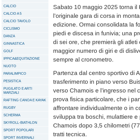
Sabato 10 maggio 2025 torna il
CALCIO
CALCIO A 5
l’originale gara di corsa in mont
CALCIO TAVOLO
edizione. Ormai consolidata la f
CICLISMO
piedi e discesa in funivia; una pr
DANZA
di sei ore, che premierà gli atle
GINNASTICA
maggior numero di giri e di disli
GOLF
sempre al cronometro.
IPPICA&EQUITAZIONE
NUOTO
Partenza dal centro sportivo di 
PARALIMPICO
trasferimento in piano verso Buiss
PESISTICA
PUGILATO E ARTI
verso Chamois e l’ingresso nel c
MARZIALI
prova fisica particolare, che i pa
RAFTING CANOA E KAYAK
affrontare individualmente o in co
RUGBY
SCHERMA
sviluppa tra boschi, mulattiere e 
SKYROLL-BIATHLON
Chamois dopo 3,5 chilometri (77
SPORT POPOLARI
tratti tecnica.
SPORT INVERNALI