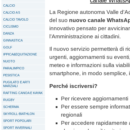
CALCIO
La Regione autonoma Valle d'Aos
CALCIO A 5
del suo
nuovo canale WhatsApp
CALCIO TAVOLO
CICLISMO
innovativo pensato per avvicinar
DANZA
l’Amministrazione ai cittadini.
GINNASTICA
GOLF
Il nuovo servizio permetterà di 
IPPICA&EQUITAZIONE
urgenti, aggiornamenti su eventi, 
NUOTO
meteo e informazioni sulla viabil
PARALIMPICO
smartphone, in modo semplice, 
PESISTICA
PUGILATO E ARTI
Perché iscriversi?
MARZIALI
RAFTING CANOA E KAYAK
Per ricevere aggiornamenti 
RUGBY
Per essere sempre informati s
SCHERMA
regionali
SKYROLL-BIATHLON
SPORT POPOLARI
Per accedere rapidamente a
SPORT INVERNALI