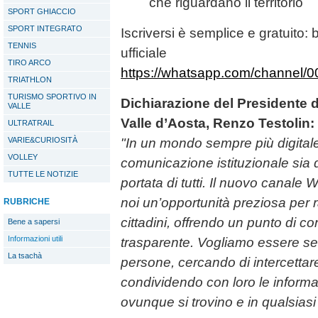
che riguardano il territorio
SPORT GHIACCIO
SPORT INTEGRATO
Iscriversi è semplice e gratuito: b
TENNIS
ufficiale
TIRO ARCO
https://whatsapp.com/channe
TRIATHLON
TURISMO SPORTIVO IN
Dichiarazione del Presidente
VALLE
Valle d’Aosta, Renzo Testolin:
ULTRATRAIL
VARIE&CURIOSITÀ
"In un mondo sempre più digital
VOLLEY
comunicazione istituzionale sia d
TUTTE LE NOTIZIE
portata di tutti. Il nuovo canal
noi un’opportunità preziosa per ra
RUBRICHE
cittadini, offrendo un punto di c
Bene a sapersi
Informazioni utili
trasparente. Vogliamo essere sem
La tsachà
persone, cercando di intercettar
condividendo con loro le inform
ovunque si trovino e in qualsias