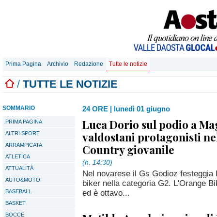
Prima Pagina
Archivio
Redazione
Tutte le notizie
/
TUTTE LE NOTIZIE
SOMMARIO
24 ORE
|
lunedì 01 giugno
Luca Dorio sul podio a Ma
PRIMA PAGINA
valdostani protagonisti ne
ALTRI SPORT
ARRAMPICATA
Country giovanile
ATLETICA
(h. 14:30)
ATTUALITÀ
Nel novarese il Gs Godioz festeggia l
AUTO&MOTO
biker nella categoria G2. L'Orange Bik
ed è ottavo...
BASEBALL
BASKET
BOCCE