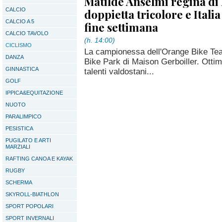
Matilde Anselmi regina di 
CALCIO
doppietta tricolore e Itali
CALCIO A 5
fine settimana
CALCIO TAVOLO
(h. 14:00)
CICLISMO
La campionessa dell'Orange Bike Tea
DANZA
Bike Park di Maison Gerboiller. Ottim
GINNASTICA
talenti valdostani...
GOLF
IPPICA&EQUITAZIONE
NUOTO
PARALIMPICO
PESISTICA
PUGILATO E ARTI
MARZIALI
RAFTING CANOA E KAYAK
RUGBY
SCHERMA
SKYROLL-BIATHLON
SPORT POPOLARI
SPORT INVERNALI