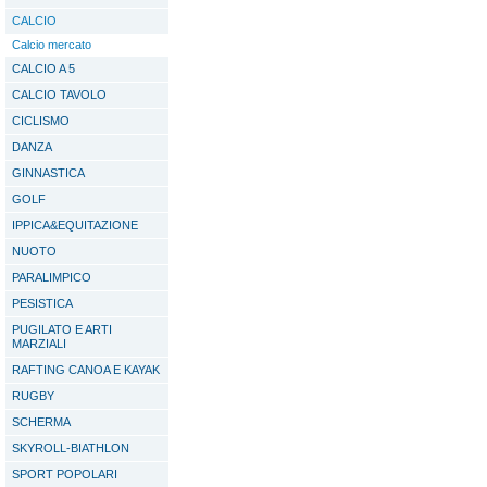
CALCIO
Calcio mercato
CALCIO A 5
CALCIO TAVOLO
CICLISMO
DANZA
GINNASTICA
GOLF
IPPICA&EQUITAZIONE
NUOTO
PARALIMPICO
PESISTICA
PUGILATO E ARTI
MARZIALI
RAFTING CANOA E KAYAK
RUGBY
SCHERMA
SKYROLL-BIATHLON
SPORT POPOLARI