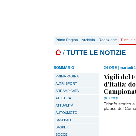
Prima Pagina
Archivio
Redazione
Tutte le n
/
TUTTE LE NOTIZIE
SOMMARIO
24 ORE
|
martedì 
Vigili del 
PRIMA PAGINA
d'Italia: 
ALTRI SPORT
Campionato
ARRAMPICATA
ATLETICA
(h. 11:00)
Trionfo storico 
ATTUALITÀ
plauso del Coman
AUTO&MOTO
BASEBALL
BASKET
BOCCE