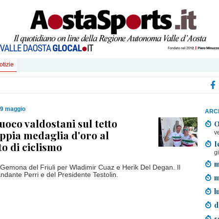
otizie
19 maggio
ARCH
Fuoco valdostani sul tetto
O
doppia medaglia d'oro al
v
I
 di ciclismo
g
m
a Gemona del Friuli per Wladimir Cuaz e Herik Del Degan. Il
dante Perri e del Presidente Testolin.
m
l
d
s