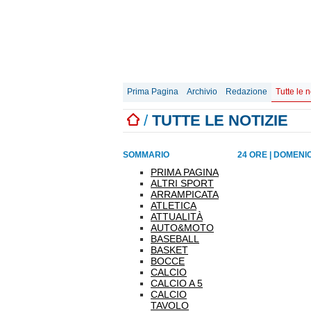
Prima Pagina
Archivio
Redazione
Tutte le n
/
TUTTE LE NOTIZIE
SOMMARIO
24 ORE
|
DOMENIC
PRIMA PAGINA
ALTRI SPORT
ARRAMPICATA
ATLETICA
ATTUALITÀ
AUTO&MOTO
BASEBALL
BASKET
BOCCE
CALCIO
CALCIO A 5
CALCIO
TAVOLO