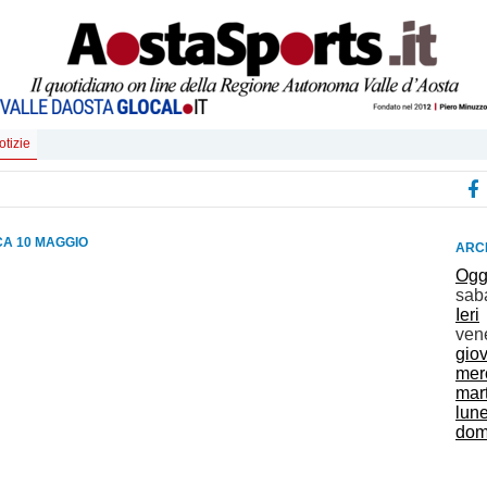
otizie
A 10 MAGGIO
ARCH
Ogg
sab
Ieri
ven
gio
mer
mar
lun
dom