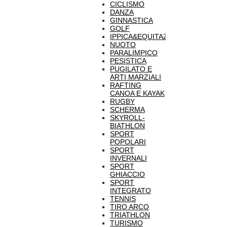
CICLISMO
DANZA
GINNASTICA
GOLF
IPPICA&EQUITAZIONE
NUOTO
PARALIMPICO
PESISTICA
PUGILATO E
ARTI MARZIALI
RAFTING
CANOA E KAYAK
RUGBY
SCHERMA
SKYROLL-
BIATHLON
SPORT
POPOLARI
SPORT
INVERNALI
SPORT
GHIACCIO
SPORT
INTEGRATO
TENNIS
TIRO ARCO
TRIATHLON
TURISMO