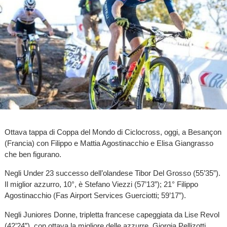
Ottava tappa di Coppa del Mondo di Ciclocross, oggi, a Besançon
(Francia) con Filippo e Mattia Agostinacchio e Elisa Giangrasso
che ben figurano.
Negli Under 23 successo dell’olandese Tibor Del Grosso (55’35”).
Il miglior azzurro, 10°, è Stefano Viezzi (57’13”); 21° Filippo
Agostinacchio (Fas Airport Services Guerciotti; 59’17”).
Negli Juniores Donne, tripletta francese capeggiata da Lise Revol
(42’24”), con ottava la migliore delle azzurre, Giorgia Pellizotti