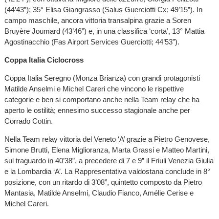
(44’43”); 35° Elisa Giangrasso (Salus Guerciotti Cx; 49’15”). In
campo maschile, ancora vittoria transalpina grazie a Soren
Bruyère Joumard (43’46”) e, in una classifica ‘corta’, 13° Mattia
Agostinacchio (Fas Airport Services Guerciotti; 44’53”).
Coppa Italia Ciclocross
Coppa Italia Seregno (Monza Brianza) con grandi protagonisti
Matilde Anselmi e Michel Careri che vincono le rispettive
categorie e ben si comportano anche nella Team relay che ha
aperto le ostilità; ennesimo successo stagionale anche per
Corrado Cottin.
Nella Team relay vittoria del Veneto ‘A’ grazie a Pietro Genovese,
Simone Brutti, Elena Miglioranza, Marta Grassi e Matteo Martini,
sul traguardo in 40’38”, a precedere di 7 e 9” il Friuli Venezia Giulia
e la Lombardia ‘A’. La Rappresentativa valdostana conclude in 8°
posizione, con un ritardo di 3’08”, quintetto composto da Pietro
Mantasia, Matilde Anselmi, Claudio Fianco, Amélie Cerise e
Michel Careri.