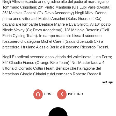
Negli Allievi secondo anno gradino alto del podio al marchigiano
Tommaso Cingolani; 20° Pietro Mantasia (Gs Lupi Valle d’Aosta),
36° Mathias Consoli (Cx Devo Accademy) Negli Allievi Donne
primo anno vittoria di Matilde Anselmi (Salus Guerciotti Cx)
davanti alle lombarde Beatrice Maifré e Eva Ghilotti. Al 10° posto
Nicole Vevey (Cx Devo Accademy); 18° Mélanie Bosonin (Cicli
Fiorin Cycling Team). In campo maschile bissa il successo
rossonero di categoria Michel Careri (Salus Guerciotti Cx) a
precedere il friulano Alessio Borile e il toscano Riccardo Frosini.
Negli Esordienti secondo anno vittoria del valtellinese Luca Ferro;
36° Claudio Fianco (Orange Bike Team). Nei Master fascia 4
vittoria di Corrado Cottin (Team Benato) che ha ragione del
bresciano Giorgio Chiarini e del comasco Roberto Redaelli.
red. spr.
HOME
INDIETRO