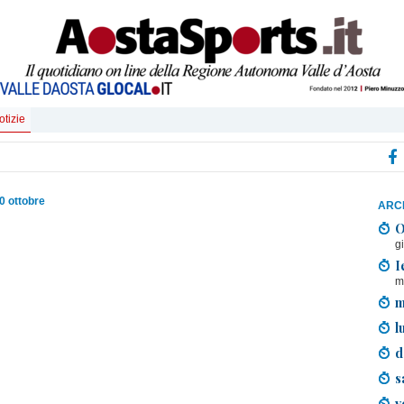
otizie
0 ottobre
ARCH
O
g
I
m
m
l
d
s
v