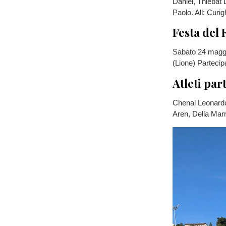
Daniel, Thiebat
Paolo. All: Curi
Festa del 
Sabato 24 maggi
(Lione) Partecip
Atleti par
Chenal Leonardo,
Aren, Della Marr