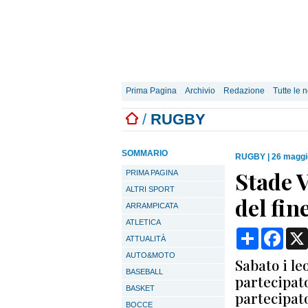
Prima Pagina
Archivio
Redazione
Tutte le n
/
RUGBY
SOMMARIO
RUGBY
|
26 maggi
Stade 
PRIMA PAGINA
ALTRI SPORT
del fin
ARRAMPICATA
ATLETICA
Condividi
Face
ATTUALITÀ
AUTO&MOTO
Sabato i l
BASEBALL
partecipat
BASKET
partecipat
BOCCE