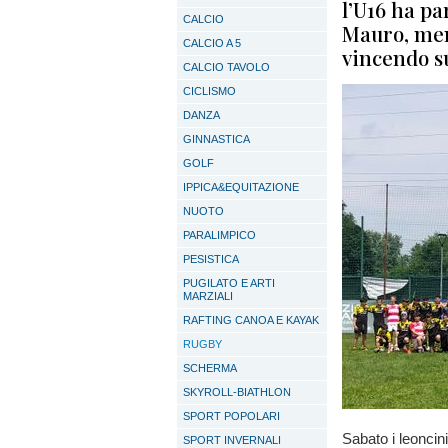
l’U16 ha pa
CALCIO
Mauro, ment
CALCIO A 5
vincendo su
CALCIO TAVOLO
CICLISMO
DANZA
GINNASTICA
GOLF
IPPICA&EQUITAZIONE
NUOTO
PARALIMPICO
PESISTICA
PUGILATO E ARTI
MARZIALI
RAFTING CANOA E KAYAK
RUGBY
SCHERMA
SKYROLL-BIATHLON
SPORT POPOLARI
Sabato i leoncin
SPORT INVERNALI