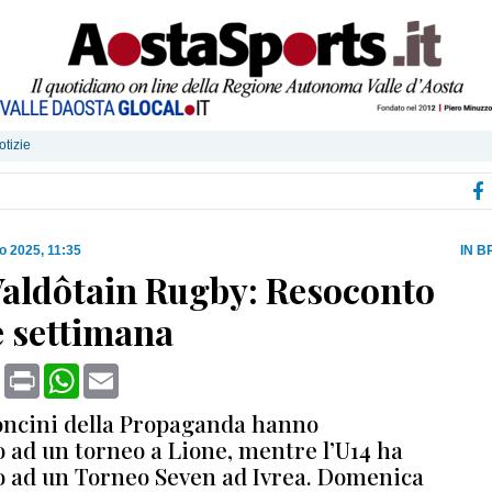
otizie
o 2025, 11:35
IN B
Valdôtain Rugby: Resoconto
e settimana
book
X
Print
WhatsApp
Email
eoncini della Propaganda hanno
o ad un torneo a Lione, mentre l’U14 ha
o ad un Torneo Seven ad Ivrea. Domenica