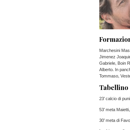
Formazio
Marchesini Massi
Jimenez Joaquin
Gabriele, Boin R
Alberto. In pan
Tommaso, Veste
Tabellino
23’ calcio di pu
53’ meta Maietti
30’ meta di Favo