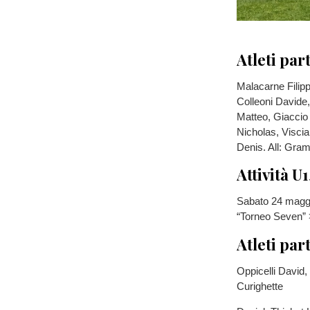
Atleti par
Malacarne Filipp
Colleoni Davide
Matteo, Giaccio
Nicholas, Viscia
Denis. All: Gra
Attività U
Sabato 24 maggi
“Torneo Seven” 
Atleti par
Oppicelli David
Curighette