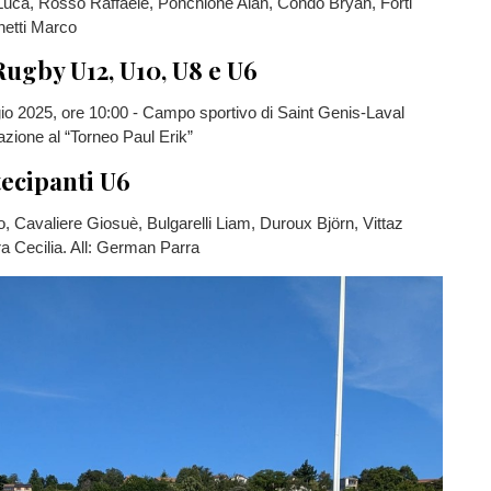
 Luca, Rosso Raffaele, Ponchione Alan, Condò Bryan, Forti
ghetti Marco
Rugby U12, U10, U8 e U6
o 2025, ore 10:00 - Campo sportivo di Saint Genis-Laval
azione al “Torneo Paul Erik”
tecipanti U6
 Cavaliere Giosuè, Bulgarelli Liam, Duroux Björn, Vittaz
a Cecilia. All: German Parra