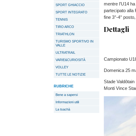
mentre l’U14 ha
SPORT GHIACCIO
partecipato alla
SPORT INTEGRATO
fine 3°-4° posto
TENNIS
Dettagli
TIRO ARCO
TRIATHLON
TURISMO SPORTIVO IN
VALLE
ULTRATRAIL
Campionato U1
VARIE&CURIOSITÀ
VOLLEY
Domenica 25 mag
TUTTE LE NOTIZIE
Stade Valdôtain 
RUBRICHE
Monti Vince Sta
Bene a sapersi
Informazioni utili
La tsachà