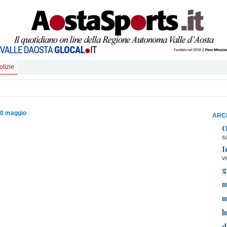
otizie
20 maggio
ARCH
O
s
I
v
g
m
m
l
d