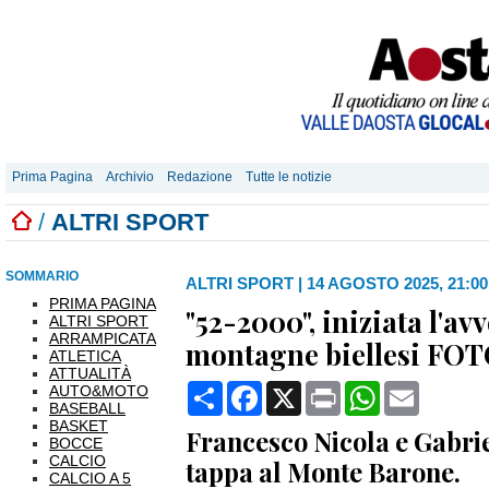
Prima Pagina
Archivio
Redazione
Tutte le notizie
/
ALTRI SPORT
SOMMARIO
ALTRI SPORT
|
14 AGOSTO 2025, 21:00
PRIMA PAGINA
"52-2000", iniziata l'av
ALTRI SPORT
ARRAMPICATA
montagne biellesi FO
ATLETICA
ATTUALITÀ
Condividi
Facebook
X
Print
WhatsApp
Email
AUTO&MOTO
BASEBALL
BASKET
Francesco Nicola e Gabrie
BOCCE
CALCIO
tappa al Monte Barone.
CALCIO A 5