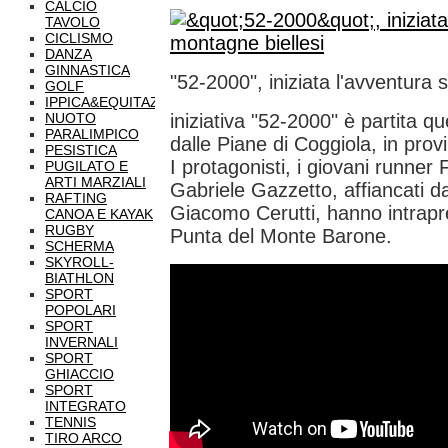
CALCIO
TAVOLO
CICLISMO
DANZA
GINNASTICA
"52-2000", iniziata l'avventura 
GOLF
IPPICA&EQUITAZIONE
NUOTO
iniziativa "52-2000" è partita q
PARALIMPICO
dalle Piane di Coggiola, in provi
PESISTICA
I protagonisti, i giovani runner
PUGILATO E
ARTI MARZIALI
Gabriele Gazzetto, affiancati d
RAFTING
Giacomo Cerutti, hanno intrapre
CANOA E KAYAK
RUGBY
Punta del Monte Barone.
SCHERMA
SKYROLL-
BIATHLON
SPORT
POPOLARI
SPORT
INVERNALI
SPORT
GHIACCIO
SPORT
INTEGRATO
TENNIS
TIRO ARCO