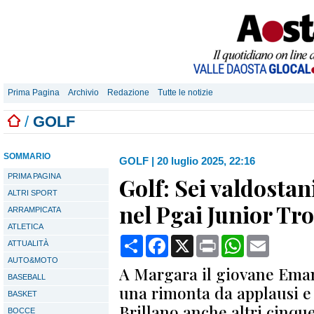
Prima Pagina
Archivio
Redazione
Tutte le notizie
/
GOLF
SOMMARIO
GOLF
|
20 luglio 2025, 22:16
PRIMA PAGINA
Golf: Sei valdostan
ALTRI SPORT
nel Pgai Junior Tr
ARRAMPICATA
ATLETICA
Condividi
Facebook
X
Print
WhatsApp
Email
ATTUALITÀ
AUTO&MOTO
A Margara il giovane Ema
BASEBALL
una rimonta da applausi e
BASKET
Brillano anche altri cinque
BOCCE