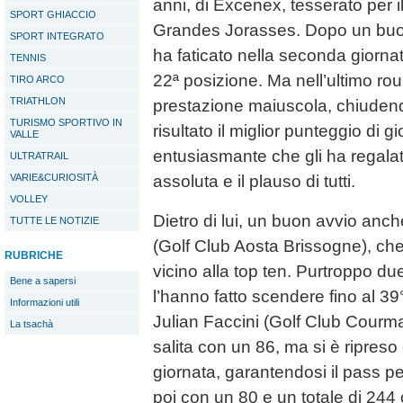
anni, di Excenex, tesserato per 
SPORT GHIACCIO
Grandes Jorasses. Dopo un buon
SPORT INTEGRATO
ha faticato nella seconda giornat
TENNIS
22ª posizione. Ma nell’ultimo rou
TIRO ARCO
TRIATHLON
prestazione maiuscola, chiuden
TURISMO SPORTIVO IN
risultato il miglior punteggio di 
VALLE
entusiasmante che gli ha regalat
ULTRATRAIL
VARIE&CURIOSITÀ
assoluta e il plauso di tutti.
VOLLEY
Dietro di lui, un buon avvio anc
TUTTE LE NOTIZIE
(Golf Club Aosta Brissogne), che
RUBRICHE
vicino alla top ten. Purtroppo du
Bene a sapersi
l’hanno fatto scendere fino al 39
Informazioni utili
Julian Faccini (Golf Club Courma
La tsachà
salita con un 86, ma si è ripres
giornata, garantendosi il pass pe
poi con un 80 e un totale di 244 c