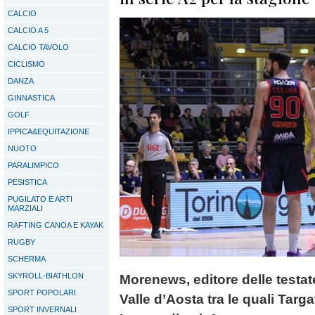
CALCIO
CALCIO A 5
CALCIO TAVOLO
CICLISMO
DANZA
GINNASTICA
GOLF
IPPICA&EQUITAZIONE
NUOTO
PARALIMPICO
PESISTICA
PUGILATO E ARTI
MARZIALI
RAFTING CANOA E KAYAK
RUGBY
SCHERMA
SKYROLL-BIATHLON
Morenews, editore delle testat
SPORT POPOLARI
Valle d’Aosta tra le quali Targ
SPORT INVERNALI