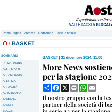
Prima Pagina
Archivio
Redazione
Tutte le notizie
/
BASKET
SOMMARIO
BASKET
|
31 dicembre 2024, 11:00
PRIMA PAGINA
More News sostien
ALTRI SPORT
per la stagione 20
ARRAMPICATA
ATLETICA
Condividi
Facebook
X
Print
WhatsApp
Email
ATTUALITÀ
AUTO&MOTO
Il nostro gruppo con la te
BASEBALL
partner della società di ba
BASKET
in serie A2 per la stagione
BOCCE