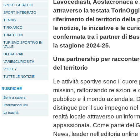
Lavocediasti, Aostacronaca e
SPORT GHIACCIO
attraverso la testata TorinOggi
SPORT INTEGRATO
riferimento del territorio della 
TENNIS
le notizie, le iniziative e le cu
TIRO ARCO
TRIATHLON
confermata tra i partner di Bas
TURISMO SPORTIVO IN
la stagione 2024-25.
VALLE
ULTRATRAIL
Una partnership per raccontare
VARIE&CURIOSITÀ
del territorio
VOLLEY
TUTTE LE NOTIZIE
Le attività sportive sono il cuore
RUBRICHE
mission, rafforzando relazioni e c
pubblico e il mondo aziendale. D
Bene a sapersi
Informazioni utili
distingue per il suo impegno nel ra
La tsachà
realtà locale attraverso un'info
appassionata. Come parte del G
News, leader nell'editoria online 